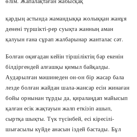
өлім. Жапалақтаған жабысқақ
қардың астында жамандыққа жолыққан жанұя
денені түршікті-рер суықта жанның аман
қалуын ғана сұрап жалбарынар жанталас сәт.
Болған оқиғадан кейін тіршіліктің бар екенін
білдіргендей алғашқы қимыл байқалды.
Аударылған мәшинеден он-он бір жасар бала
лезде болған жайдан шала-жансар есін жинаған
бойы орнынан тұрды да, қиралаңдап майысып
қалған есік жақтауын жалп еткізіп ашып,
сыртқа шықты. Түк түсінбей, есі кіресілі-
шығасылы күйде анасын іздей бастады. Бұл