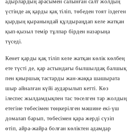
адырлардың арасымен салынған салт жолдың
үстінде ақ қарды қақ тіліп, төбеден тоят іздеген
қырдың қыранындай құлдыраңдап келе жатқан
қып-қызыл темір тұлпар бірден назарыңа
түседі.
Кенет қарды қақ тіліп келе жатқан көлік көлбең
ете түсті де, қар астындағы былшылдақ балшық
пен қиыршық тастарды жан-жаққа шашырата
шыр айналған күйі аударылып кетті. Көз
ілеспес жылдамдықпен тас төселген тар жолдың
етегіне төбесімен төңкерілген мәшине екі-үш
домалап барып, төбесімен қара жерді сүзіп
өтіп, айра-жайра болған көліктен адамдар