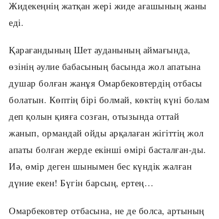
Жидекеңнің жатқан жері жиде ағашының жаны
еді.
Қарағандының Шет ауданының аймағында,
өзінің әулие бабасының басында жол апатына
душар болған жанұя Омарбековтердің отбасы
болатын. Көптің бірі болмай, көктің күні болам
деп қолын қияға созған, отызында оттай
жанып, ормандай ойды арқалаған жігіттің жол
апаты болған жерде екінші өмірі басталған-ды.
Иә, өмір деген шынымен бес күндік жалған
дүние екен! Бүгін барсың, ертең…
Омарбековтер отбасына, не де болса, артының