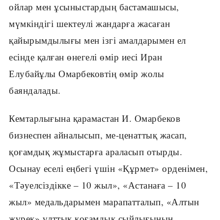
ойлар мен ұсыныстардың бастамашысы,
мүмкіндігі шектеулі жандарға жасаған
қайырымдылығы мен ізгі амалдарымен ел
есінде қалған өнегелі өмір иесі Иран
Елубайұлы Омарбековтің өмір жолы
баяндалады.
Кемтарлығына қарамастан И. Омарбеков
бизнеспен айналысып, ме-ценаттық жасап,
қоғамдық жұмыстарға араласып отырды.
Осынау еселі еңбегі үшін «Құрмет» орденімен,
«Тәуелсіздікке – 10 жыл», «Астанаға – 10
жыл» медальдарымен марапатталып, «Алтын
жүрек» ұлттық қоғамдық сыйлығының