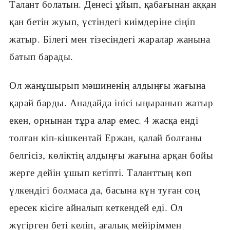
Талант болатын. Денесі ұйып, қабағынан аққан
қан бетін жуып, үстіндегі киімдеріне сіңіп
жатыр. Білегі мен тізесіндегі жаралар жанына
батып барады.
Ол жанұшырып мәшиненің алдыңғы жағына
қарай барды. Анадайда інісі ыңыранып жатыр
екен, орнынан тұра алар емес. 4 жасқа енді
толған кіп-кішкентай Ержан, қалай болғаны
белгісіз, көліктің алдыңғы жағына арқан бойы
жерге дейін ұшып кетіпті. Таланттың көп
үлкендігі болмаса да, басына күн туған соң
ересек кісіге айналып кеткендей еді. Ол
жүгірген беті келіп, ағалық мейіріммен