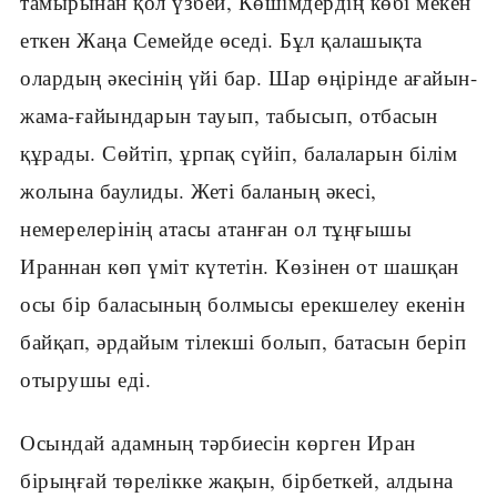
тамырынан қол үзбей, Көшімдердің көбі мекен
еткен Жаңа Семейде өседі. Бұл қалашықта
олардың әкесінің үйі бар. Шар өңірінде ағайын-
жама-ғайындарын тауып, табысып, отбасын
құрады. Сөйтіп, ұрпақ сүйіп, балаларын білім
жолына баулиды. Жеті баланың әкесі,
немерелерінің атасы атанған ол тұңғышы
Ираннан көп үміт күтетін. Көзінен от шашқан
осы бір баласының болмысы ерекшелеу екенін
байқап, әрдайым тілекші болып, батасын беріп
отырушы еді.
Осындай адамның тәрбиесін көрген Иран
бірыңғай төрелікке жақын, бірбеткей, алдына