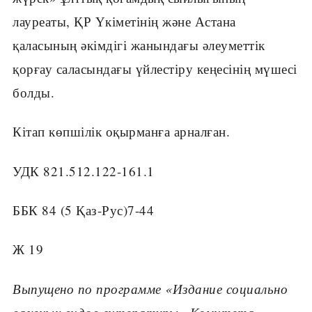
лауреаты, ҚР Үкіметінің және Астана
қаласының әкімдігі жанындағы әлеуметтік
қорғау саласындағы үйлестіру кеңесінің мүшесі
болды.
Кітап көпшілік оқырманға арналған.
УДК 821.512.122-161.1
ББК 84 (5 Қаз-Рус)7-44
Ж 19
Выпущено по программе «Издание социально