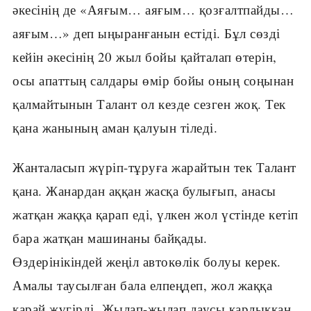
әкесінің де «Аяғым… аяғым… қозғалтпайды…
аяғым…» деп ыңыранғанын естіді. Бұл сөзді
кейін әкесінің 20 жыл бойы қайталап өтерін,
осы апаттың салдары өмір бойы оның соңынан
қалмайтынын Талант ол кезде сезген жоқ. Тек
қана жанының аман қалуын тіледі.
Жанталасып жүріп-тұруға жарайтын тек Талант
қана. Жанардан аққан жасқа булығып, анасы
жатқан жаққа қарап еді, үлкен жол үстінде кетіп
бара жатқан машинаны байқады.
Өздерінікіндей жеңіл автокөлік болуы керек.
Амалы таусылған бала елпеңдеп, жол жаққа
қарай жүгірді. Жылап-жылап даусы қарлыққан