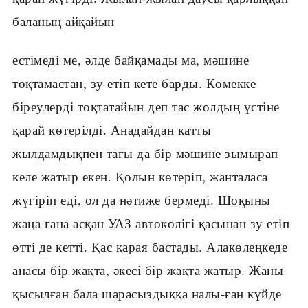
баланың айқайын
естімеді ме, әлде байқамады ма, мәшине
тоқтамастан, зу етіп кете барды. Көмекке
біреулерді тоқтатайын деп тас жолдың үстіне
қарай көтерілді. Анадайдан қатты
жылдамдықпен тағы да бір мәшине зымырап
келе жатыр екен. Қолын көтеріп, жанталаса
жүгіріп еді, ол да нәтиже бермеді. Шоқыны
жаңа ғана асқан УАЗ автокөлігі қасынан зу етіп
өтті де кетті. Қас қарая бастады. Алакөлеңкеде
анасы бір жақта, әкесі бір жақта жатыр. Жаны
қысылған бала шарасыздыққа налы-ған күйде