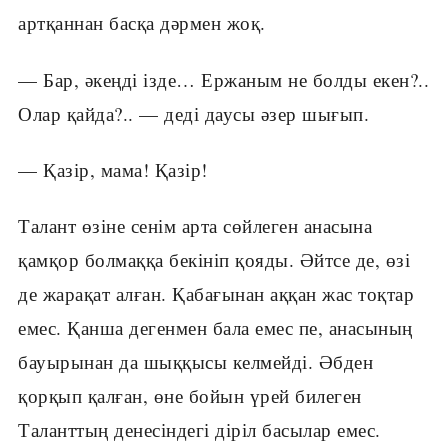
артқаннан басқа дәрмен жоқ.
— Бар, әкеңді ізде… Ержаным не болды екен?..
Олар қайда?.. — деді даусы әзер шығып.
— Қазір, мама! Қазір!
Талант өзіне сенім арта сөйлеген анасына
қамқор болмаққа бекініп қояды. Әйтсе де, өзі
де жарақат алған. Қабағынан аққан жас тоқтар
емес. Қанша дегенмен бала емес пе, анасының
бауырынан да шыққысы келмейді. Әбден
қорқып қалған, өне бойын үрей билеген
Таланттың денесіндегі діріл басылар емес.