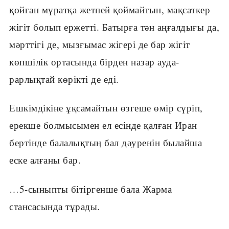
қойған мұратқа жетпей қоймайтын, мақсаткер
жігіт болып ержетті. Батырға тән аңғалдығы да,
мәрттігі де, мызғымас жігері де бар жігіт
көпшілік ортасында бірден назар ауда-
рарлықтай көрікті де еді.
Ешкімдікіне ұқсамайтын өзгеше өмір сүріп,
ерекше болмысымен ел есінде қалған Иран
бертінде балалықтың бал дәуренін былайша
еске алғаны бар.
…5-сыныпты бітіргенше бала Жарма
стансасында тұрады.