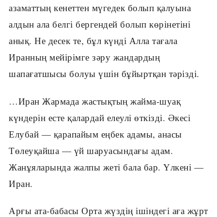
азаматтың кенеттен мүгедек болып қалуына
алдын ала белгі бергендей болып көрінетіні
анық. Не десек те, бұл күнді Алла тағала
Иранның мейірімге зәру жандардың
шапағатшысы болуы үшін бұйыртқан тәрізді.
…Иран Жармада жастықтың жайма-шуақ
күндерін есте қалардай елеулі өткізді. Әкесі
Елубай — қарапайым еңбек адамы, анасы
Төлеуқайша — үй шаруасындағы адам.
Жанұяларында жалпы жеті бала бар. Үлкені —
Иран.
Арғы ата-бабасы Орта жүздің ішіндегі аға жұрт