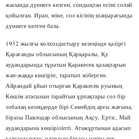
жасында дүниеге келген, сондықтан есімі солай
қойылған. Иран, міне, сол кісінің шаңырағында
дүниеге келген бала.
1932 жылғы колхоздастыру кезеңінде қазіргі
Қарағанды облысының Қарқаралы, Қу
аудандарында тұратын Қаракесек қазақтарын
жан-жаққа көшіріп, таратып жіберген.
Айрандай ұйып отырған Қаракесек руының
Көшім атасынан тарайтын ұрпақтары сол бір
зобалаң кезеңдерде бірі Семейдің арғы жағына,
біразы Павлодар облысының Ақсу, Ертіс, Май
аудандарына көшіріліпті. Атажұртынан адасып
қалғандықтан, олардың біразы нақты тек-