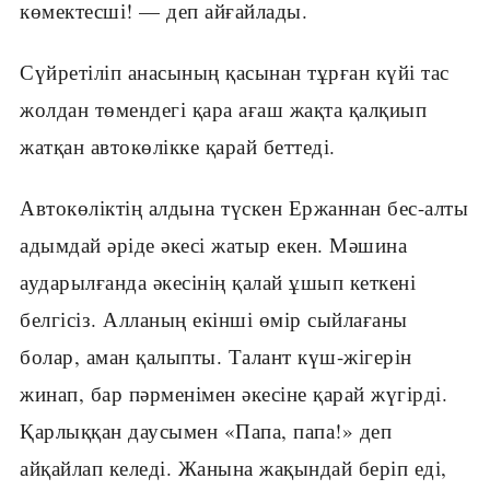
көмектесші! — деп айғайлады.
Сүйретіліп анасының қасынан тұрған күйі тас
жолдан төмендегі қара ағаш жақта қалқиып
жатқан автокөлікке қарай беттеді.
Автокөліктің алдына түскен Ержаннан бес-алты
адымдай әріде әкесі жатыр екен. Мәшина
аударылғанда әкесінің қалай ұшып кеткені
белгісіз. Алланың екінші өмір сыйлағаны
болар, аман қалыпты. Талант күш-жігерін
жинап, бар пәрменімен әкесіне қарай жүгірді.
Қарлыққан даусымен «Папа, папа!» деп
айқайлап келеді. Жанына жақындай беріп еді,