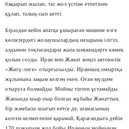
бақырып жылап, тас жол үстіне етпетінен
құлап, талық-сып кетті.
Біраздан кейін апатқа ұшыраған мәшине өзге
көліктердегі жолаушылардың назарына ілігіп,
алдымен тоқтағандары жапа шеккендерге көмек
қолын созды. Иран мен Жанат жеңіл автокөлік
«Жигу-лиге» отырғызылды. Иранның омыртқа
жұлынына зақым келген екен. Оған мүлдем
отыруға болмайды. Мойны тіптен ұстамайды.
Жанында шыр-пыр болған жұбайы Жанаттың
бір жамбасы шығып кетсе де, шамасының
келген-келмегеніне қарамай, Қарағандыға дейін
170 шақырым жол бойы Иранның мойнынан