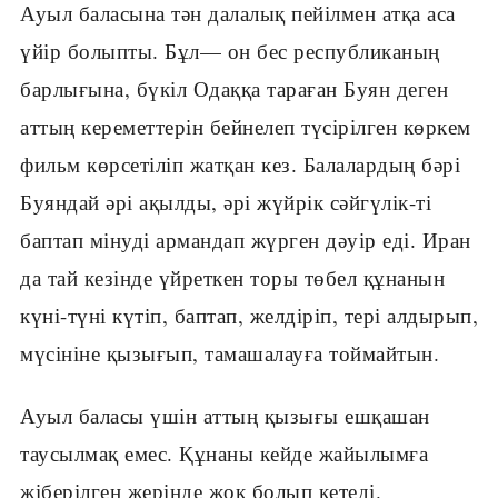
Ауыл баласына тән далалық пейілмен атқа аса
үйір болыпты. Бұл— он бес республиканың
барлығына, бүкіл Одаққа тараған Буян деген
аттың кереметтерін бейнелеп түсірілген көркем
фильм көрсетіліп жатқан кез. Балалардың бәрі
Буяндай әрі ақылды, әрі жүйрік сәйгүлік-ті
баптап мінуді армандап жүрген дәуір еді. Иран
да тай кезінде үйреткен торы төбел құнанын
күні-түні күтіп, баптап, желдіріп, тері алдырып,
мүсініне қызығып, тамашалауға тоймайтын.
Ауыл баласы үшін аттың қызығы ешқашан
таусылмақ емес. Құнаны кейде жайылымға
жіберілген жерінде жоқ болып кетеді.