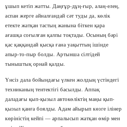
ұшып кетіп жатты. Даңғұр-дұң-ғыр, алаң-елең,
аспан жерге айналғандай сәт туды да, көлік
етекте жатқан тастың жанына біткен қара
ағашқа соғылған қалпы тоқтады. Осының бәрі
қас қаққандай қысқа ғана уақыттың ішінде
апыр-то-пыр болды. Артынша сілтідей
тыныштық орнай қалды.
Үнсіз дала бойындағы үлкен жолдың үстіндегі
техниканың тентектігі басылды. Аппақ
даладағы қып-қызыл автокөліктің маңы қып-
қызыл қанға боялды. Адам айырып көзге ілінер
көріністің кейпі — арпалысып жатқан өмір мен