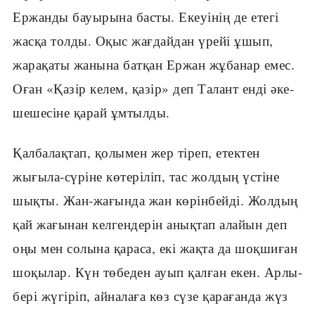
Ержанды бауырына басты. Екеуінің де етегі
жасқа толды. Оқыс жағдайдан үрейі ұшып,
жарақаты жанына батқан Ержан жұбанар емес.
Оған «Қазір келем, қазір» деп Талант енді әке-
шешесіне қарай ұмтылды.
Қалбалақтап, қолымен жер тіреп, етектен
жығыла-сүріне көтеріліп, тас жолдың үстіне
шықты. Жан-жағында жан көрінбейді. Жолдың
қай жағынан келгендерін анықтап алайын деп
оңы мен солына қараса, екі жақта да шоқшиған
шоқылар. Күн төбеден ауып қалған екен. Арлы-
бері жүгіріп, айналаға көз сүзе қарағанда жүз