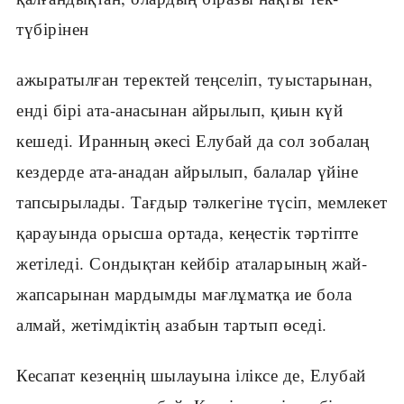
түбірінен
ажыратылған теректей теңселіп, туыстарынан,
енді бірі ата-анасынан айрылып, қиын күй
кешеді. Иранның әкесі Елубай да сол зобалаң
кездерде ата-анадан айрылып, балалар үйіне
тапсырылады. Тағдыр тәлкегіне түсіп, мемлекет
қарауында орысша ортада, кеңестік тәртіпте
жетіледі. Сондықтан кейбір аталарының жай-
жапсарынан мардымды мағлұматқа ие бола
алмай, жетімдіктің азабын тартып өседі.
Кесапат кезеңнің шылауына іліксе де, Елубай