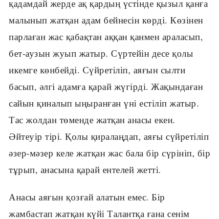
қадамдай жерде ақ қардың үстінде қызыл қанға
малынып жатқан адам бейнесін көрді. Көзінен
парлаған жас қабақтан аққан қанмен араласып,
бет-аузын жуып жатыр. Сүртейін десе қолы
икемге көнбейді. Сүйретіліп, аяғын сылти
басып, әлгі адамға қарай жүгірді. Жақындаған
сайын қиналып ыңыранған үні естіліп жатыр.
Тас жолдан төменде жатқан анасы екен.
Әйтеуір тірі. Қолы қиралаңдап, аяғы сүйретіліп
әзер-мәзер келе жатқан жас бала бір сүрініп, бір
тұрып, анасына қарай ентелей жетті.
Анасы аяғын қозғай алатын емес. Бір
жамбастап жатқан күйі Талантқа ғана сенім