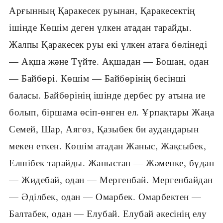
Арғынның Қаракесек руынан, Қаракесектің
ішінде Көшім деген үлкен атадан тарайды.
Жалпы Қаракесек руы екі үлкен атаға бөлінеді
— Ақша және Түйте. Ақшадан — Бошан, одан
— Байбөрі. Көшім — Байбөрінің бесінші
баласы. Байбөрінің ішінде дербес ру атына ие
болып, біршама өсіп-өнген ел. Ұрпақтары Жаңа
Семей, Шар, Аягөз, Қазыбек би аудандарын
мекен еткен. Көшім атадан Жаныс, Жақсыбек,
Елшібек тарайды. Жаныстан — Жәменке, бұдан
— Жидебай, одан — Мергенбай. Мергенбайдан
— Әділбек, одан — Омарбек. Омарбектен —
Балтабек, одан — Елубай. Елубай әкесінің елу