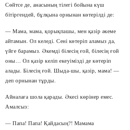
Сөйтсе де, анасының тілегі бойына күш
бітіргендей, бұлқына орнынан көтерілді де:
— Мама, мама, қорықпашы, мен қазір әкеме
айтамын. Ол келеді. Сені көтеріп аламыз да,
үйге барамыз. Әкемді білесің ғой, білесің ғой
оны… Ол қазір келіп екеуімізді де көтеріп
алады. Білесің ғой. Шыда-шы, қазір, мама! —
деп орнынан тұрды.
Айналаға шола қарады. Әкесі көрінер емес.
Амалсыз:
— Папа! Папа! Қайдасың?! Мамама