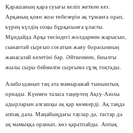
Қарашаның қара суығы келіп жеткен кез.
Арқаның қоян жон төбелерін ақ тұманға орап,
күрең күздің соңы бұрқасынға ұласты.
Мұндайда Арқа төсіндегі жолдармен жарысып,
сынаптай сырғып соғатын жаяу борасынның
жанасалай келетіні бар. Әйткенмен, биылғы
жылы сыры беймәлім сырғыма сұлқ тоқтады.
Алабозданып таң ата мамыражай тыныштық
орнады. Күнмен таласа таңертең Ақсу-Аюлы
адырларын алғашқы ақ қар көмкерді. Ақ таңда
аппақ дала. Маңайыңдағы таулар да, тастар да
ақ мамыққа оранып, көз қаратпайды. Аппақ