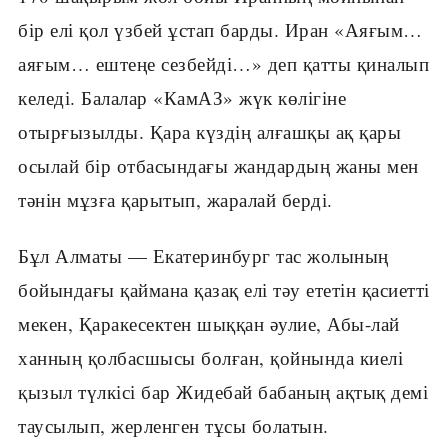
бір елі қол үзбей ұстап барды. Иран «Аяғым…
аяғым… ештеңе сезбейді…» деп қатты қиналып
келеді. Балалар «КамАЗ» жүк көлігіне
отырғызылды. Қара күздің алғашқы ақ қары
осылай бір отбасындағы жандардың жаны мен
тәнін мұзға қарытып, жаралай берді.
Бұл Алматы — Екатеринбург тас жолының
бойындағы қаймана қазақ елі тәу ететін қасиетті
мекен, Қаракесектен шыққан әулие, Абы-лай
ханның қолбасшысы болған, қойнында киелі
қызыл түлкісі бар Жидебай бабаның ақтық демі
таусылып, жерленген тұсы болатын.