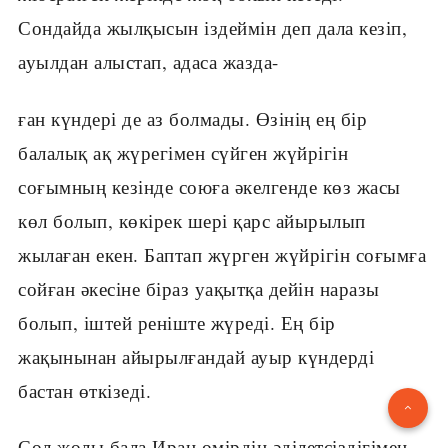
Сондайда жылқысын іздеймін деп дала кезіп,
ауылдан алыстап, адаса жазда-
ған күндері де аз болмады. Өзінің ең бір
балалық ақ жүрегімен сүйген жүйрігін
соғымның кезінде союға әкелгенде көз жасы
көл болып, көкірек шері қарс айырылып
жылаған екен. Баптап жүрген жүйрігін соғымға
сойған әкесіне біраз уақытқа дейін наразы
болып, іштей реніште жүреді. Ең бір
жақынынан айырылғандай ауыр күндерді
бастан өткізеді.
Сол жолы бала Иран өмірдің әділетсіздігімен