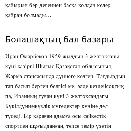
қайырын бер дегеннен басқа қолдан келер
қайран болмады…
Болашақтың бал базары
Иран Омарбеков 1959 жылдың 3 желтоқсаны
күні қазіргі Шығыс Қазақстан облысының
Жарма стансасында дүниеге келген. Тағдырдың
тап басып берген белгісі ме, әлде кездейсоқтық
па, Иранның туған күні 3 желтоқсандағы
Бүкілдүниежүзлік мүгедектер күніне дәл
түседі. Бір қараған адамға осы сәйкестік
спортпен шұғылданған, тепсе темір үзетін