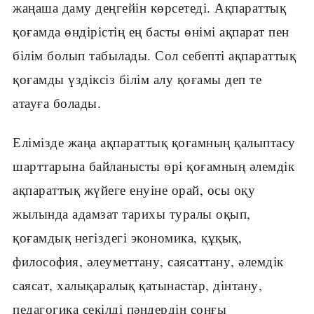
жаңаша даму деңгейін көрсетеді. Ақпараттық
қоғамда өндірістің ең басты өнімі ақпарат пен
білім болып табылады. Сол себепті ақпараттық
қоғамды үздіксіз білім алу қоғамы деп те
атауға болады.
Елімізде жаңа ақпараттық қоғамның қалыптасу
шарттарына байланысты өрі қоғамның әлемдік
ақпараттық жүйеге енуіне орай, осы оқу
жылында адамзат тарихы туралы оқып,
қоғамдық негіздегі экономика, құқық,
философия, әлеуметтану, саясаттану, әлемдік
саясат, халықаралық қатынастар, дінтану,
педагогика секілді пәндердің соңғы