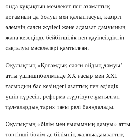
онда құқықтың мемлекет пен азаматтық
қоғамның да болуы мен қалыптасуы, қазіргі
әлемнің саяси жүйесі және адамзат дамуының
жаңа кезеңінде бейбітшілік пен қауіпсіздіктің
сақталуы мәселелері қамтылған.
Оқулықтың «Қоғамдық-саяси ойдың дамуы’
атты үшіншіібөлімінде XX ғасыр мен XXI
ғасырдың бас кезіндегі азаттық пен әділдік
үшін күресіп, реформа жүргізуге ұмтылған
тұлғалардың тарих тағы релі баяндалады.
Оқулықтың «білім мен ғылымның дамуы» атты
төртінші бөлім де білімнің жалпыадамзаттық