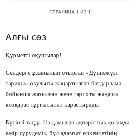
СТРАНИЦА 1 ИЗ 1
Алғы сөз
Құрметті оқушылар!
Сендерге ұсынылып отырған «Дүниежүзі
тарихы» оқулығы жаңар­тылған бағдарлама
бойынша жазылған жене тарихты жаңаша
көзқарас тұрғысынан қарастырады.
Бүгінгі таңда біз дамыған ақпараттық қоғамда
өмір сүрудеміз, бүл адамзат өркениетінің