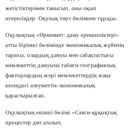
жетістіктерімен танысып, оны оқып
игересіңдер. Оқулық төрт бөлімнен тұрады.
Оқулықтың «Өркениет: даму ерекшеліктері»
атты бірінші бөлімінде экономикалық жүйенің
тарихы, олардың дамуы мен сабақтастығы
мемлекеттің дамуына табиғи-географиялық
факторлардың әсері мемлекеттердің жаңа
кезеңдегі әлеуметтік-экономикалық
қарастырылған.
Оқулықтың екінші бөлімі «Саяси-құқықтық
процестер деп аталып,