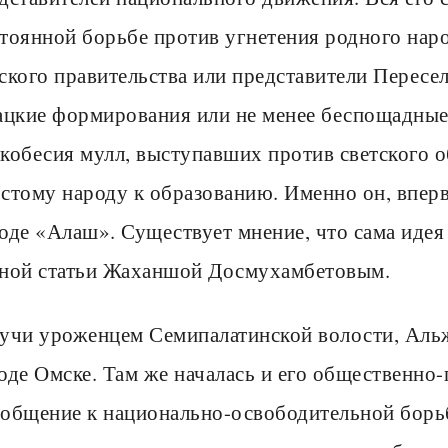
тоянной борьбе против угнетения родного наро
ского правительства или представители Пересел
ацкие формирования или не менее беспощадные
кобесия мулл, выступавших против светского о
стому народу к образованию. Именно он, впер
оде «Алаш». Существует мнение, что сама идея
ной статьи Жаханшой Досмухамбетовым.
учи уроженцем Семипалатинской волости, Альж
оде Омске. Там же началась и его общественно-
общение к национально-освободительной борьб