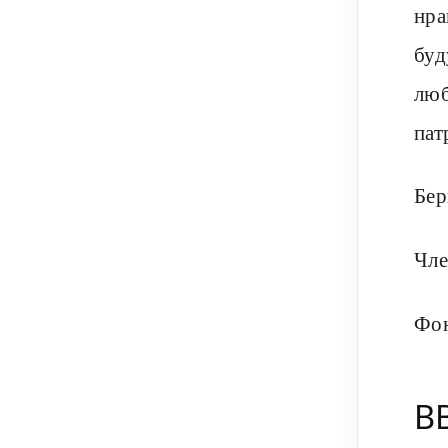
нра
буд
люб
пат
Бер
Чле
Фон
В