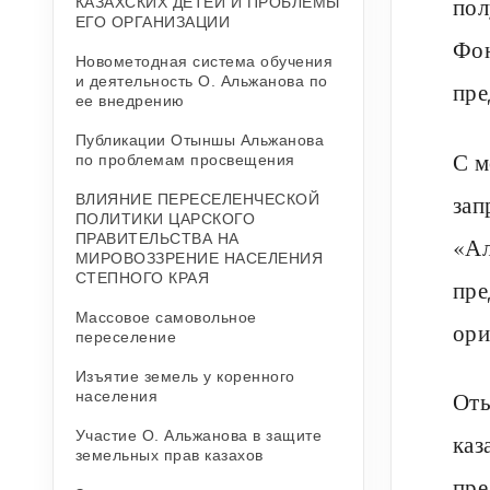
пол
КАЗАХСКИХ ДЕТЕЙ И ПРОБЛЕМЫ
ЕГО ОРГАНИЗАЦИИ
Фон
Новометодная система обучения
и деятельность О. Альжанова по
пре
ее внедрению
Публикации Отыншы Альжанова
С м
по проблемам просвещения
зап
ВЛИЯНИЕ ПЕРЕСЕЛЕНЧЕСКОЙ
ПОЛИТИКИ ЦАРСКОГО
ПРАВИТЕЛЬСТВА НА
«Ал
МИРОВОЗЗРЕНИЕ НАСЕЛЕНИЯ
СТЕПНОГО КРАЯ
пре
Массовое самовольное
ори
переселение
Изъятие земель у коренного
Оты
населения
Участие О. Альжанова в защите
каз
земельных прав казахов
пре