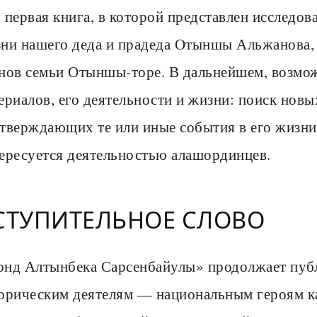
 первая книга, в которой представлен исследов
ни нашего деда и прадеда Отыншы Альжанова, 
нов семьи Отыншы-торе. В дальнейшем, возмож
ериалов, его деятельности и жизни: поиск нов
тверждающих те или иные события в его жизни.
ересуется деятельностью алашординцев.
СТУПИТЕЛЬНОЕ СЛОВО
нд Алтынбека Сарсенбайулы» продолжает публ
орическим деятелям — национальным героям каз