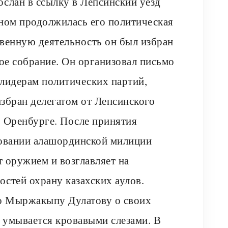
слан в ссылку в Лепсинский уезд
рном продолжилась его политическая
твенную деятельность он был избран
ое собрание. Он организовал письмо
 лидерам политических партий,
збран делегатом от Лепсинского
. Оренбурге. После принятия
овании алашординской милиции
т оружием и возглавляет на
стей охрану казахских аулов.
о Мыржакыпу Дулатову о своих
н умывается кровавыми слезами. В