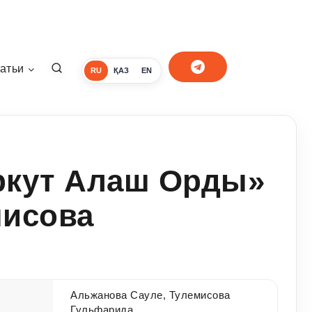
атьи
RU
ҚАЗ
EN
кут Алаш Орды»
мисова
Альжанова Сауле, Тулемисова
Гульфарида