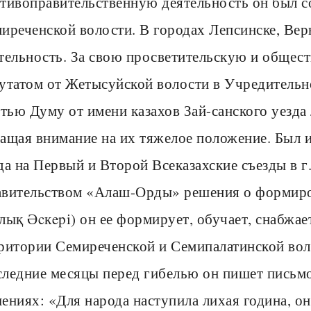
тивоправительственную деятельность он был со
иреченской волости. В городах Лепсинске, Ве
тельность. За свою просветительскую и общес
утатом от Жетысуйской волости в Учредительн
-тью Думу от имени казахов Зай-санского уезда
ащая внимание на их тяжелое положение. Был и
да на Первый и Второй Всеказахские съезды в г
вительством «Алаш-Орды» решения о формир
лық Әcкepi) он ее формирует, обучает, снабжае
ритории Семиреченской и Семипалатинской воло
ледние месяцы перед гибелью он пишет письм
ениях: «Для народа наступила лихая година, о