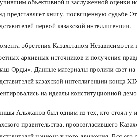
учившим объективной и заслуженной оценки ис
д представляет книгу, посвященную судьбе О
дставителей первой казахской интеллигенции.
омента обретения Казахстаном Независимости 
ретных архивных источников и получения пра
аш-Орды». Данные материалы пролили свет на
дставителей казахской интеллигенции конца XIX
ентировались на идеалы конституционной демо
ншы Альжанов был одним из тех, кто стоял у и
ахского правительства, провозгласившего Каза
дставителей национального движения. Вся его 