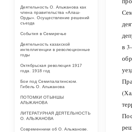
про
Деятельность О. Альжанова как
Сем
члена правительства «Алаш-
Орды». Осуществление решений
дея
съезда
События в Семиречье
деп
Деятельность казахской
в 3
интеллигенции в революционные
годы
обр
Октябрьская революция 1917
уез
года. 1918 год
Пра
Бои под Семипалатинском.
Гибель О. Альжанова
(Ха
ПОТОМКИ ОТЫНШЫ
АЛЬЖАНОВА
тер
ЛИТЕРАТУРНАЯ ДЕЯТЕЛЬНОСТЬ
Пос
О. АЛЬЖАНОВА
реш
Современники об О. Альжанове.