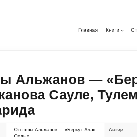
Главная
Книги
Ст
ы Альжанов — «Бер
анова Сауле, Туле
арида
Отыншы Альжанов — «Беркут Алаш
Автор
Орды»