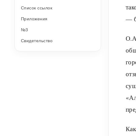
так
Список ссылок
— б
Приложения
№3
О.А
Свидетельство
общ
гор
отз
сущ
«Ал
пре
Как