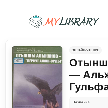
ОНЛАЙН-ЧТЕНИЕ
Отынш
— Альж
Гульф
Название