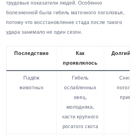
трудовые показатели людей. Особенно
болезненной была гибель маточного поголовья,
потому что восстановление стада после такого
удара занимало не один сезон.
Последствие
Как
Долгий 
проявлялось
Падёж
Гибель
Сниже
животных
ослабленных
поголов
овец,
припл
молодняка,
части крупного
рогатого скота