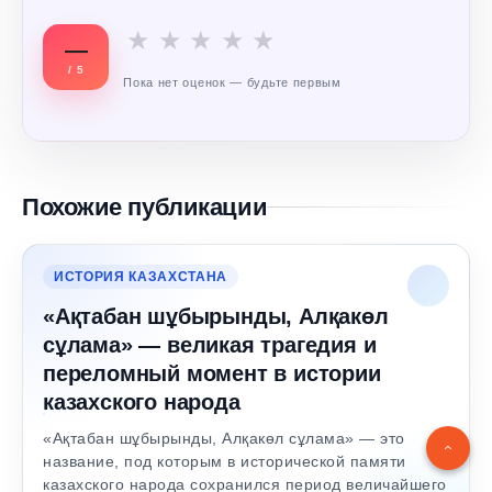
★
★
★
★
★
—
/ 5
Пока нет оценок — будьте первым
Похожие публикации
ИСТОРИЯ КАЗАХСТАНА
«Ақтабан шұбырынды, Алқакөл
сұлама» — великая трагедия и
переломный момент в истории
казахского народа
«Ақтабан шұбырынды, Алқакөл сұлама» — это
название, под которым в исторической памяти
казахского народа сохранился период величайшего