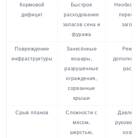
Кормовой
Быстрое
Необход
дефицит
расходование
пересм
запасов сена и
загото
фуража
Повреждение
Занесённые
Ремон
инфраструктуры
кошары,
дополнит
разрушенные
расх
ограждения,
сорванные
крыши
Срыв планов
Сложности с
Давлен
мясом,
руководи
шерстью,
хозяй