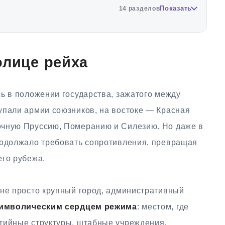
Показать
14 разделов
олице рейха
ь в положении государства, зажатого между
упали армии союзников, на востоке — Красная
очную Пруссию, Померанию и Силезию. Но даже в
родолжало требовать сопротивления, превращая
его рубежа.
 не просто крупный город, административный
имволическим сердцем режима
: местом, где
тийные структуры, штабные учреждения,