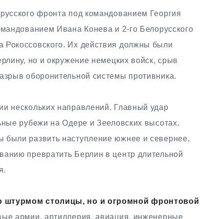
орусского фронта под командованием Георгия
омандованием Ивана Конева и 2-го Белорусского
а Рокоссовского. Их действия должны были
ерлину, но и окружение немецких войск, срыв
разрыв оборонительной системы противника.
ии нескольких направлений. Главный удар
ьные рубежи на Одере и Зееловских высотах.
 были развить наступление южнее и севернее,
ванию превратить Берлин в центр длительной
я.
о штурмом столицы, но и огромной фронтовой
овые армии, артиллерия, авиация, инженерные