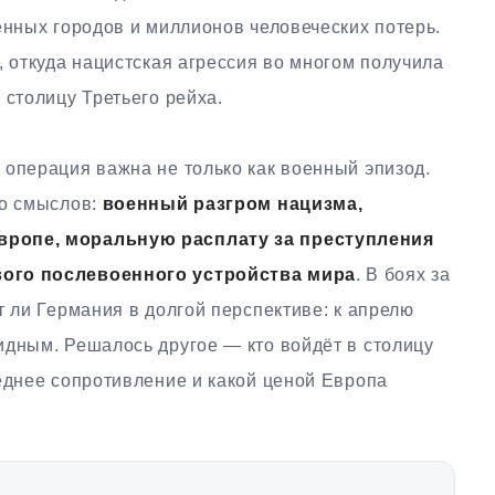
енных городов и миллионов человеческих потерь.
, откуда нацистская агрессия во многом получила
 столицу Третьего рейха.
 операция важна не только как военный эпизод.
ко смыслов:
военный разгром нацизма,
вропе, моральную расплату за преступления
вого послевоенного устройства мира
. В боях за
т ли Германия в долгой перспективе: к апрелю
идным. Решалось другое — кто войдёт в столицу
еднее сопротивление и какой ценой Европа