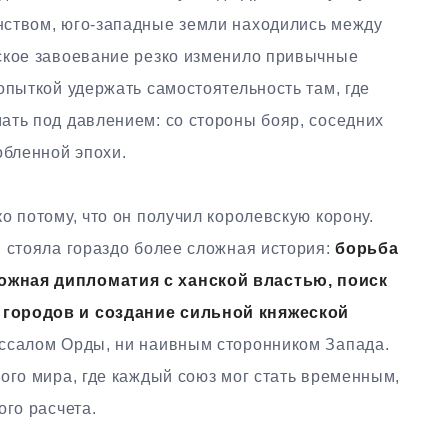
нством, юго-западные земли находились между
ское завоевание резко изменило привычные
опыткой удержать самостоятельность там, где
ать под давлением: со стороны бояр, соседних
обленной эпохи.
о потому, что он получил королевскую корону.
й стояла гораздо более сложная история:
борьба
ожная дипломатия с ханской властью, поиск
 городов и создание сильной княжеской
ассалом Орды, ни наивным сторонником Запада.
ого мира, где каждый союз мог стать временным,
ого расчета.