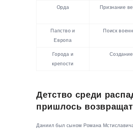
Орда
Признание ве
Папство и
Поиск военн
Европа
Города и
Создание 
крепости
Детство среди распа
пришлось возвраща
Даниил был сыном Романа Мстиславича,