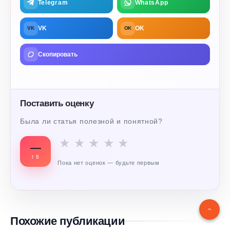
Telegram
WhatsApp
VK
OK
VK
OK
Скопировать
Поставить оценку
Была ли статья полезной и понятной?
★
★
★
★
★
—
/ 5
Пока нет оценок — будьте первым
Похожие публикации