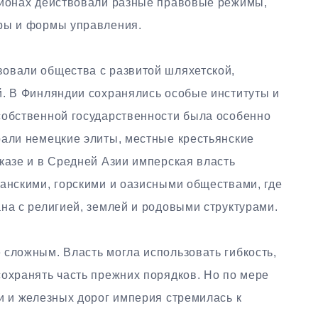
гионах действовали разные правовые режимы,
уры и формы управления.
овали общества с развитой шляхетской,
й. В Финляндии сохранялись особые институты и
собственной государственности была особенно
рали немецкие элиты, местные крестьянские
казе и в Средней Азии имперская власть
ианскими, горскими и оазисными обществами, где
на с религией, землей и родовыми структурами.
 сложным. Власть могла использовать гибкость,
сохранять часть прежних порядков. Но по мере
и и железных дорог империя стремилась к