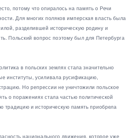
сто, потому что опиралось на память о Речи
ности. Для многих поляков имперская власть была
силой, разделившей историческую родину и
ь. Польский вопрос поэтому был для Петербурга
олитика в польских землях стала значительно
ые институты, усиливала русификацию,
трацию. Но репрессии не уничтожили польское
ять о поражениях стала частью политической
кую традицию и историческую память приобрела
асность национального движения, которое уже