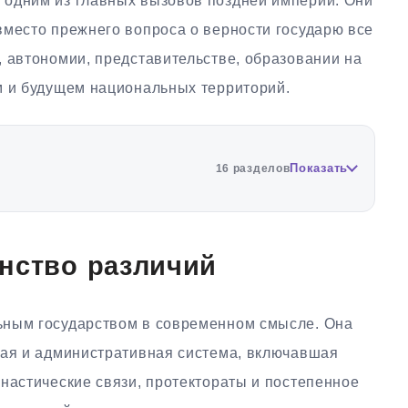
 одним из главных вызовов поздней империи. Они
вместо прежнего вопроса о верности государю все
, автономии, представительстве, образовании на
м и будущем национальных территорий.
Показать
16 разделов
нство различий
ьным государством в современном смысле. Она
ная и административная система, включавшая
настические связи, протектораты и постепенное