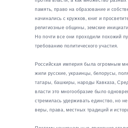
против власти, а как множество разных 
память, право на образование и собст
начинались с кружков, книг и просвети
религиозные общины, земские инициати
Но почти все они проходили похожий пу
требованию политического участия.
Российская империя была огромным мн
жили русские, украинцы, белорусы, пол
татары, башкиры, народы Кавказа, Сред
власти это многообразие было одновр
стремилась удерживать единство, но не
веры, права, местных традиций и истор