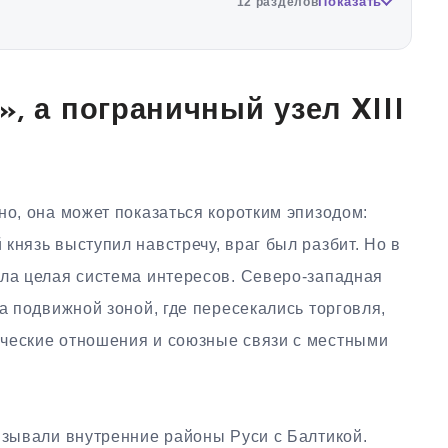
Показать
12 разделов
, а пограничный узел XIII
но, она может показаться коротким эпизодом:
князь выступил навстречу, враг был разбит. Но в
яла целая система интересов. Северо-западная
 а подвижной зоной, где пересекались торговля,
ческие отношения и союзные связи с местными
язывали внутренние районы Руси с Балтикой.