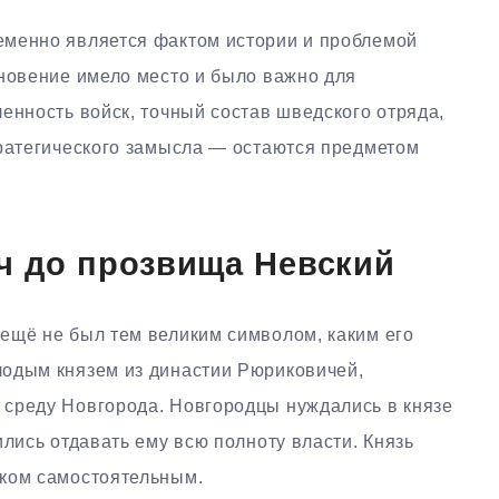
еменно является фактом истории и проблемой
кновение имело место и было важно для
енность войск, точный состав шведского отряда,
тратегического замысла — остаются предметом
ч до прозвища Невский
ещё не был тем великим символом, каким его
лодым князем из династии Рюриковичей,
среду Новгорода. Новгородцы нуждались в князе
ились отдавать ему всю полноту власти. Князь
шком самостоятельным.