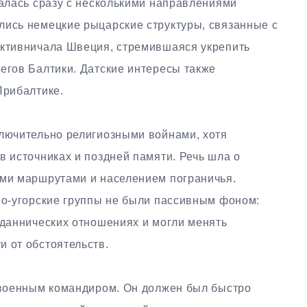
валась сразу с несколькими направлениями
лись немецкие рыцарские структуры, связанные с
активничала Швеция, стремившаяся укрепить
егов Балтики. Датские интересы также
Прибалтике.
ключительно религиозными войнами, хотя
в источниках и поздней памяти. Речь шла о
ыми маршрутами и населением пограничья.
нно-угорские группы не были пассивным фоном:
 даннических отношениях и могли менять
 от обстоятельств.
о военным командиром. Он должен был быстро