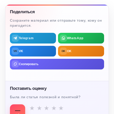
Поделиться
Сохраните материал или отправьте тому, кому он
пригодится.
Telegram
WhatsApp
VK
OK
VK
OK
Скопировать
Поставить оценку
Была ли статья полезной и понятной?
★
★
★
★
★
—