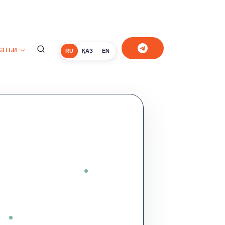
атьи
RU
ҚАЗ
EN