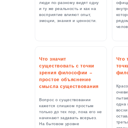
люди по-разному видят одну
офици
и ту же реальность и как на
внутр
восприятие влияют опыт,
котор
эмоции, знания и ценности.
рядом
чело
Что значит
Что 
существовать с точки
точк
зрения философии —
фил
простое объяснение
Красо
смысла существования
очеви
пытае
Вопрос о существовании
одна 
кажется слишком простым
восхи
только до тех пор, пока его не
остав
начинают задавать всерьез.
треть
На бытовом уровне
стра