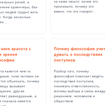
за ними смысл: зачем это
альных речей, а
произошло, почему это
енние ориентиры, без
важно, что это говорит…
ых людям трудно жить
. Когда несколько
век…
такое красота с
Почему философия учит
и зрения
думать о последствиях
ософии
поступков
та кажется чем-то
Разбор того, почему
дным, пока человек не
философия помогает видеть
тся объяснить, почему
последствия поступков,
вещь вызывает
понимать ответственность,
щение, другая
мотивы выбора и связь между
ляет равнодушным, а
решением, человеком и
я сначала кажется
обществом.
нной,…