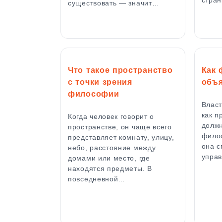
существовать — значит…
Что такое пространство
Как
с точки зрения
объя
философии
Власт
как п
Когда человек говорит о
должн
пространстве, он чаще всего
филос
представляет комнату, улицу,
она с
небо, расстояние между
управ
домами или место, где
находятся предметы. В
повседневной…