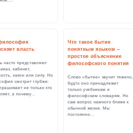
 философия
Что такое бытие
сняет власть
понятным языком —
простое объяснение
ь часто представляют
философского понятия
риказ, кабинет,
ость, закон или силу. Но
Слово «бытие» звучит тяжело
офия смотрит глубже:
будто оно принадлежит
прашивает не только кто
только учебникам и
ляет, а почему…
философским словарям. Но
сам вопрос намного ближе к
обычной жизни. Мы
постоянно…