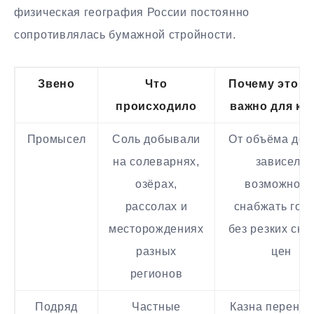
физическая география России постоянно
сопротивлялась бумажной стройности.
Звено
Что
Почему это б
происходило
важно для ка
Промысел
Соль добывали
От объёма до
на солеварнях,
зависела
озёрах,
возможност
рассолах и
снабжать гор
месторождениях
без резких ска
разных
цен
регионов
Подряд
Частные
Казна перенос