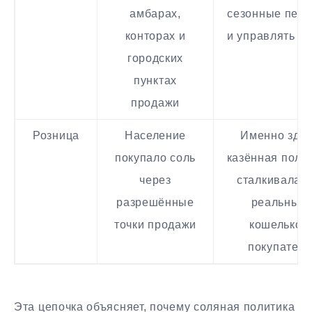
амбарах,
сезонные пер
конторах и
и управлять ц
городских
пунктах
продажи
Розница
Население
Именно зде
покупало соль
казённая поли
через
сталкивалась
разрешённые
реальным
точки продажи
кошельком
покупателя
Эта цепочка объясняет, почему соляная политика