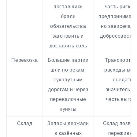
поставщики
часть риска 
брали
предпринимате
обязательства
но зависела от
заготовить и
добросовестно
доставить соль
Перевозка
Большие партии
Транспортн
шли по рекам,
расходы мог
сухопутным
съедать
дорогам и через
значительну
перевалочные
часть выгод
пункты
Склад
Запасы держали
Склад позвол
в казённых
переживат