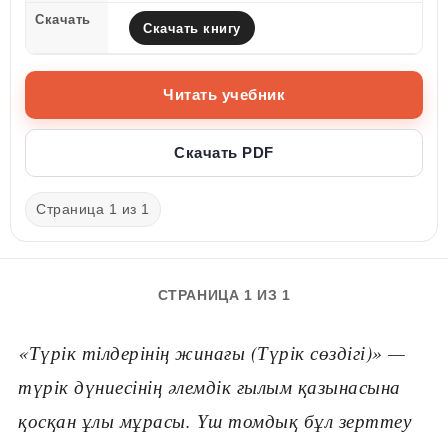
Скачать
Скачать книгу
Читать учебник
Скачать PDF
Страница 1 из 1
СТРАНИЦА 1 ИЗ 1
«Түрік тілдерінің жинағы (Түрік сөздігі)» —
түрік дүниесінің əлемдік ғылым қазынасына
қосқан ұлы мұрасы. Үш томдық бұл зерттеу