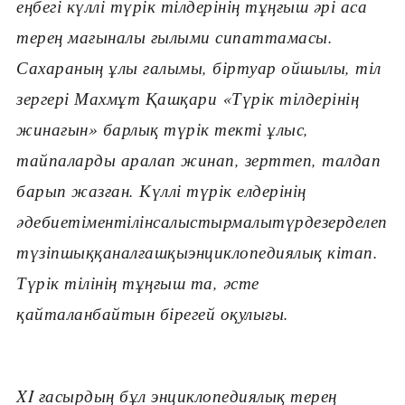
еңбегі күллі түрік тілдерінің тұңғыш əрі аса
терең мағыналы ғылыми сипаттамасы.
Сахараның ұлы ғалымы, біртуар ойшылы, тіл
зергері Махмұт Қашқари «Түрік тілдерінің
жинағын» барлық түрік текті ұлыс,
тайпаларды аралап жинап, зерттеп, талдап
барып жазған. Күллі түрік елдерінің
əдебиетіментілінсалыстырмалытүрдезерделеп
түзіпшыққаналғашқыэнциклопедиялық кітап.
Түрік тілінің тұңғыш та, əсте
қайталанбайтын бірегей оқулығы.
XI ғасырдың бұл энциклопедиялық терең