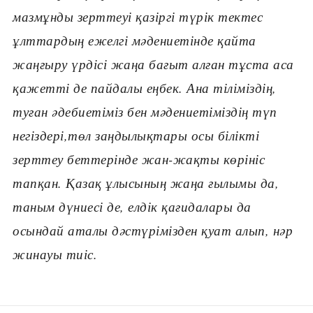
мазмұнды зерттеуі қазіргі түрік тектес
ұлттардың ежелгі мəдениетінде қайта
жаңғыру үрдісі жаңа бағыт алған тұста аса
қажетті де пайдалы еңбек. Ана тіліміздің,
туған əдебиетіміз бен мəдениетіміздің түп
негіздері,төл заңдылықтары осы білікті
зерттеу беттерінде жан-жақты көрініс
тапқан. Қазақ ұлысының жаңа ғылымы да,
таным дүниесі де, елдік қағидалары да
осындай аталы дəстүрімізден қуат алып, нəр
жинауы тиіс.