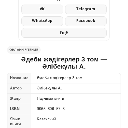
VK
Telegram
WhatsApp
Facebook
Ещё
ОНЛАЙН-ЧТЕНИЕ
Əдеби жəдігерлер 3 том —
Әлібекұлы А.
Название
Əдеби жəдігерлер 3 том
Автор
Әлібекұлы А.
Жанр
Научные книги
ISBN
9965–806–57–8
Язык
Казахский
книги