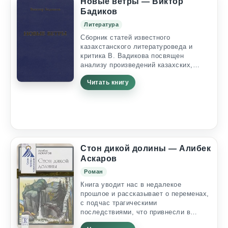
крылатая фраза...
Новые ветры — Виктор
Бадиков
Литература
Сборник статей известного
казахстанского литературоведа и
критика В. Вадикова посвящен
анализу произведений казахских,
русских, уйгурских, немецких
Читать книгу
писателей РК на переломе XX и XXI
веков. На примере творчества А.
Нурпеисова, М. Симашко, А.
Жовтиса, А. Тарази, Г. Бельгера, О.
Сулейменова, М. Абдрахманова, М. М.
Ауэзова, Б. Канапьянова, Д. Накипова
и др. рассматриваются проблемы
смены и взаимодействия
Стон дикой долины — Алибек
писательских...
Аскаров
Роман
Книга уводит нас в недалекое
прошлое и рассказывает о переменах,
с подчас трагическими
последствиями, что привнесли в
казахский аул реформаторские идеи