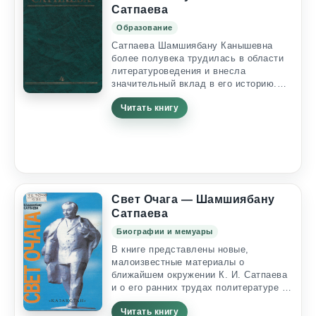
поборника тюрко-славянского
Сатпаева
единения, свидетеля и участника
Образование
гигантских...
Сатпаева Шамшиябану Канышевна
более полувека трудилась в области
литературоведения и внесла
значительный вклад в его историю.
Автор многочисленных исследований,
Читать книгу
монографий, учебников. учебных
пособий. В этой книге собраны статьи,
представляющие большой научный и
исторический интерес. Шамшиябану
Канышевна САТПАЕВА Посвящается
70-летию Около 50 лет плодотворно
трудится на ниве науки, просвещения
и культуры Шамшиябану Канышевна
Свет Очага — Шамшиябану
Сат-паева —...
Сатпаева
Биографии и мемуары
В книге представлены новые,
малоизвестные материалы о
ближайшем окружении К. И. Сатпаева
и о его ранних трудах политературе и
искусству. Преподавателям,
Читать книгу
студентам вузов, школьникам,