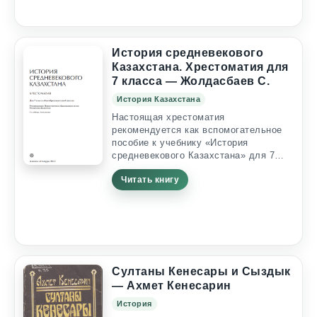
актерах и режиссерах, с которыми ему
приходилось работать. «Атаман»
делится с читателями секретами...
История средневекового
Казахстана. Хрестоматия для
7 класса — Жолдасбаев С.
История Казахстана
Настоящая хрестоматия
рекомендуется как вспомогательное
пособие к учебнику «История
средневекового Казахстана» для 7
класса. Она составлена в
Читать книгу
соответствии с содержанием
учебника, утвержденным согласно
учебной программе. Хрестоматия
полностью охватывает в
хронологическом порядке все
исторические периоды,
рассмотренные в учебнике.
ВВЕДЕНИЕ Изучение отечественной
Султаны Кенесары и Сыздык
истории в общеобразовательных
— Ахмет Кенесарин
школах имеет особо важное значение.
История
История формирует у подрастающего