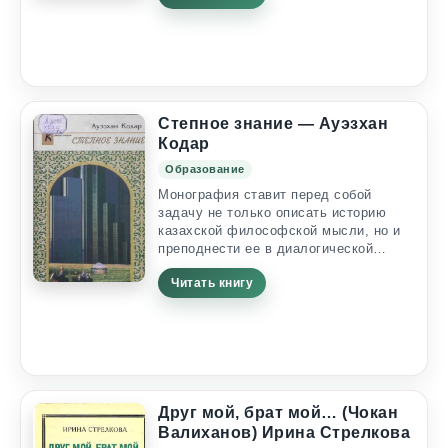
широкому кругу читателей и всем тем,
кто интересуется жизнеописанием
великих людей. close_page Сатпай
Ата В результате победы жителей
степи над жунгаро-калмыкскими
захватчиками в ХVIII веке казахские
племена и роды стали...
Степное знание — Ауэзхан
Кодар
Образование
Монография ставит перед собой
задачу не только описать историю
казахской философской мысли, но и
преподнести ее в диалогической
стратегии истории и современности, в
Читать книгу
системе культурно-цивилизационной
идентичности и переоценке ценностей
в современной казахской этносфере.
Автор рассматривает казахскую
интеллектуальную традицию в едином
культурологическом ключе. Для него
одинаково актуальны и прощание с
марксизмом, как с устаревшей
Друг мой, брат мой… (Чокан
идеологической...
Валиханов) Ирина Стрелкова