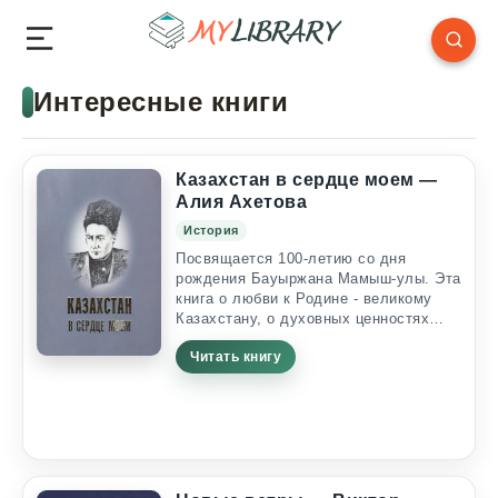
Интересные книги
Казахстан в сердце моем —
Алия Ахетова
История
Посвящается 100-летию со дня
рождения Бауыржана Мамыш-улы. Эта
книга о любви к Родине - великому
Казахстану, о духовных ценностях
казахского народа, священных
Читать книгу
символах, национальных героях,
дружбе между народами. Особое
место уделено личности Бауыржана
Момыш-улы, которому в 2010 году
исполнилось бы 100 лет. Дорогие
ребята! “Быть патриотом — это носить
Казахстан в сердце своем” —