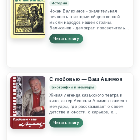
История
Чокан Валихинов - значительная
личность в истории общественной
мысли народов нашей страны.
Валиханов - демократ, просветитель,
географ - первый ученый-казах.
Читать книгу
Валиханов открыл для науки великий
эпос "Манас". В книге широко
использованы труды Чокана
Валиханова, воспоминания его
современников, помещены его
рисунки. ПОВЕСТЬ-ХРОНИКА Памяти,
моего отчима, профессора Казахского
университета С. Я. Булатова, чьи
С любовью — Ваш Ашимов
труды о Чокане...
Биографии и мемуары
Живая легенда казахского театра и
кино, актер Асанали Ашимов написал
мемуары, где рассказывает о своем
детстве и юности, о карьере, о
трудностях профессии, о безвременно
Читать книгу
ушедших из жизни близких людях, о
природе любви и женщинах,
оставивших след в его жизни, об