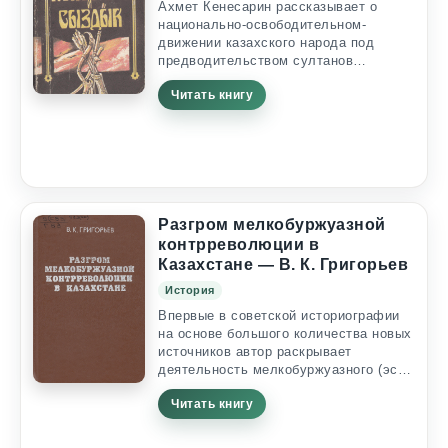
поколения истинно...
Ахмет Кенесарин рассказывает о
национально-освободительном-
движении казахского народа под
предводительством султанов
Кенесары и Сыздыка против
Читать книгу
колониальной экспансии царской
России в середине прошлого века. Его
рассказ носит характер
документального свидетельства.
Книга представляет интерес для
историков, творческой интеллигенции
и широких читательских кругов.
ЗАГАДКА КЕНЕСАРЫ О султане
Разгром мелкобуржуазной
Кенесары Касымове и его брате
контрреволюции в
Наурызбае казахский народ еще при
Казахстане — В. К. Григорьев
их...
История
Впервые в советской историографии
на основе большого количества новых
источников автор раскрывает
деятельность мелкобуржуазного (эсе-
ро-кулацкого) контрреволюционного
Читать книгу
подполья в Казахстане, истоки его
обреченности, показывает
многогранную работу партийных