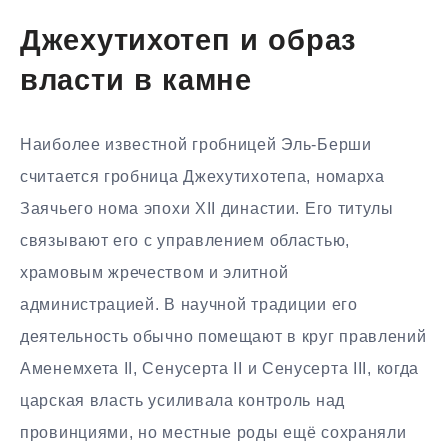
Джехутихотеп и образ
власти в камне
Наиболее известной гробницей Эль-Берши
считается гробница Джехутихотепа, номарха
Заячьего нома эпохи XII династии. Его титулы
связывают его с управлением областью,
храмовым жречеством и элитной
администрацией. В научной традиции его
деятельность обычно помещают в круг правлений
Аменемхета II, Сенусерта II и Сенусерта III, когда
царская власть усиливала контроль над
провинциями, но местные роды ещё сохраняли