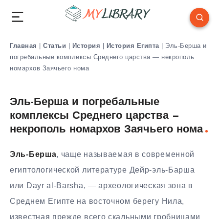
Главная
|
Статьи
|
История
|
История Египта
|
Эль-Берша и
погребальные комплексы Среднего царства — некрополь
номархов Заячьего нома
Эль-Берша и погребальные
комплексы Среднего царства —
некрополь номархов Заячьего нома
Эль-Берша
, чаще называемая в современной
египтологической литературе Дейр-эль-Барша
или Dayr al-Barsha, — археологическая зона в
Среднем Египте на восточном берегу Нила,
известная прежде всего скальными гробницами