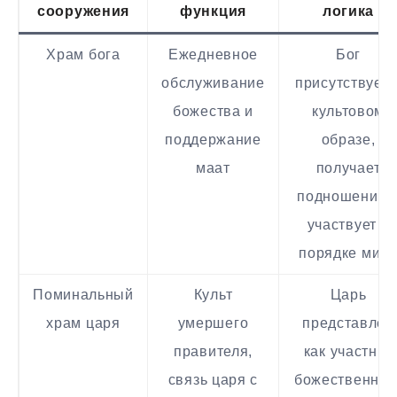
сооружения
функция
логика
Храм бога
Ежедневное
Бог
обслуживание
присутствует 
божества и
культовом
поддержание
образе,
маат
получает
подношения 
участвует в
порядке мир
Поминальный
Культ
Царь
храм царя
умершего
представлен
правителя,
как участник
связь царя с
божественног