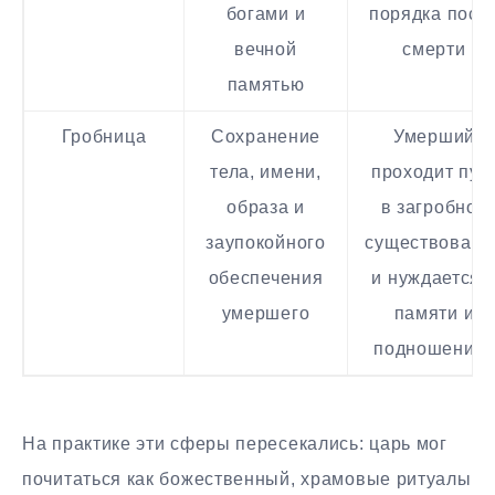
богами и
порядка посл
вечной
смерти
памятью
Гробница
Сохранение
Умерший
тела, имени,
проходит пут
образа и
в загробное
заупокойного
существовани
обеспечения
и нуждается 
умершего
памяти и
подношениях
На практике эти сферы пересекались: царь мог
почитаться как божественный, храмовые ритуалы