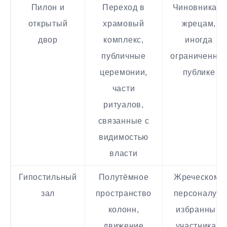
Пилон и
Переход в
Чиновникам,
открытый
храмовый
жрецам,
двор
комплекс,
иногда
публичные
ограниченно
церемонии,
публике
части
ритуалов,
связанные с
видимостью
власти
Гипостильный
Полутёмное
Жреческому
зал
пространство
персоналу и
колонн,
избранным
движение
участникам