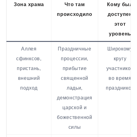
Зона храма
Что там
Кому был
происходило
доступен
этот
уровень
Аллея
Праздничные
Широкому
сфинксов,
процессии,
кругу
пристань,
прибытие
участников
внешний
священной
во время
подход
ладьи,
праздников
демонстрация
царской и
божественной
силы