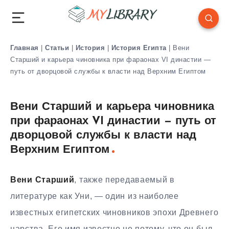
Главная
|
Статьи
|
История
|
История Египта
|
Вени
Старший и карьера чиновника при фараонах VI династии —
путь от дворцовой службы к власти над Верхним Египтом
Вени Старший и карьера чиновника
при фараонах VI династии — путь от
дворцовой службы к власти над
Верхним Египтом
Вени Старший
, также передаваемый в
литературе как Уни, — один из наиболее
известных египетских чиновников эпохи Древнего
царства. Его имя известно не потому, что он был