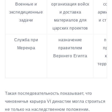
Военные и
организация войск
сое
экспедиционные
и доставка
армии,
задачи
материалов для
и стро
царских проектов
Служба при
назначение
пер
Меренра
правителем
при
Верхнего Египта
кар
террит
в
Такая последовательность показывает, что
чиновничья карьера VI династии могла строиться
не только на наследственном положении.