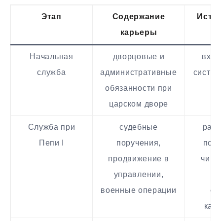
Этап
Содержание
Исто
карьеры
с
Начальная
дворцовые и
вхож
служба
административные
систем
обязанности при
и 
царском дворе
Служба при
судебные
рас
Пепи I
поручения,
пол
продвижение в
чино
управлении,
пр
военные операции
об
кан