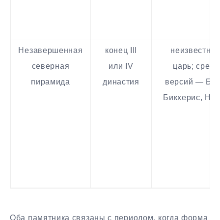
Незавершенная
конец III
неизвестны
северная
или IV
царь; среди
пирамида
династия
версий — Бак
Бикхерис, Не
Оба памятника связаны с периодом, когда форма