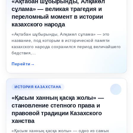
«Ақтабан шұбырынды, Алқакөл
сұлама» — великая трагедия и
переломный момент в истории
казахского народа
«Ақтабан шұбырынды, Алқакөл сұлама» — это
название, под которым в исторической памяти
казахского народа сохранился период величайшего
бедствия,…
Перейти
ИСТОРИЯ КАЗАХСТАНА
«Қасым ханның қасқа жолы» —
становление степного права и
правовой традиции Казахского
ханства
«Қасым ханның қасқа жолы» — одно из самых