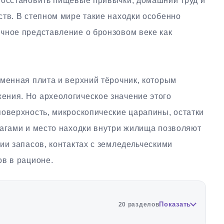
восстановить пищевые привычки, домашний труд и
ств. В степном мире такие находки особенно
чное представление о бронзовом веке как
аменная плита и верхний тёрочник, которым
ния. Но археологическое значение этого
поверхность, микроскопические царапины, остатки
чагами и место находки внутри жилища позволяют
ии запасов, контактах с земледельческими
ов в рационе.
Показать
20 разделов