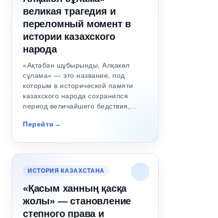
великая трагедия и
переломный момент в
истории казахского
народа
«Ақтабан шұбырынды, Алқакөл
сұлама» — это название, под
которым в исторической памяти
казахского народа сохранился
период величайшего бедствия,…
Перейти
ИСТОРИЯ КАЗАХСТАНА
«Қасым ханның қасқа
жолы» — становление
степного права и