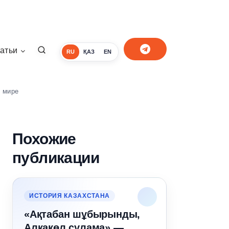
атьи
RU
ҚАЗ
EN
 мире
Похожие
публикации
ИСТОРИЯ КАЗАХСТАНА
«Ақтабан шұбырынды,
Алқакөл сұлама» —