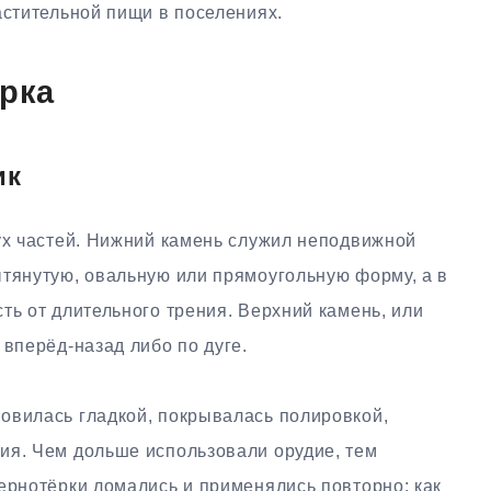
астительной пищи в поселениях.
ёрка
ик
вух частей. Нижний камень служил неподвижной
ытянутую, овальную или прямоугольную форму, а в
ть от длительного трения. Верхний камень, или
 вперёд-назад либо по дуге.
овилась гладкой, покрывалась полировкой,
ия. Чем дольше использовали орудие, тем
ернотёрки ломались и применялись повторно: как