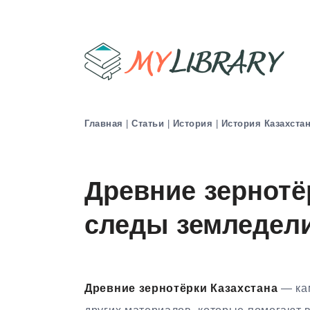
Главная
|
Статьи
|
История
|
История Казахста
Древние зернотё
следы земледели
Древние зернотёрки Казахстана
— кам