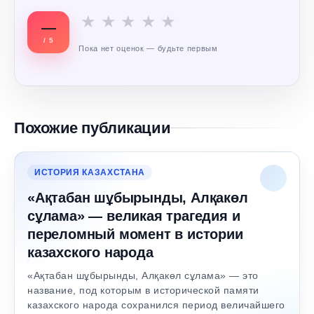
★
★
★
★
★
—
/ 5
Пока нет оценок — будьте первым
Похожие публикации
ИСТОРИЯ КАЗАХСТАНА
«Ақтабан шұбырынды, Алқакөл
сұлама» — великая трагедия и
переломный момент в истории
казахского народа
«Ақтабан шұбырынды, Алқакөл сұлама» — это
название, под которым в исторической памяти
казахского народа сохранился период величайшего