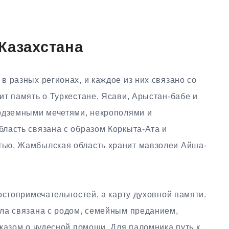
Казахстана
 разных регионах, и каждое из них связано со
т память о Туркестане, Ясави, Арыстан-бабе и
одземными мечетями, некрополями и
ласть связана с образом Коркыта-Ата и
ью. Жамбылская область хранит мавзолеи Айша-
остопримечательностей, а карту духовной памяти.
ла связана с родом, семейным преданием,
казом о чудесной помощи. Для паломника путь к