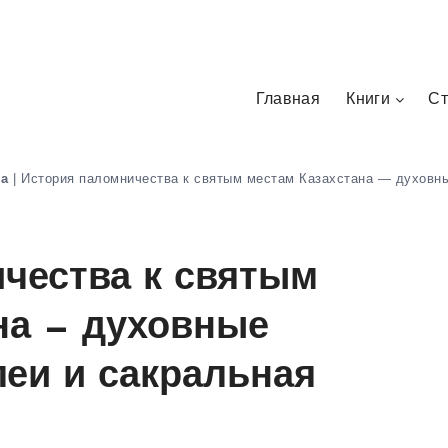
Главная
Книги
Ст
на
|
История паломничества к святым местам Казахстана — духовны
чества к святым
на — духовные
леи и сакральная