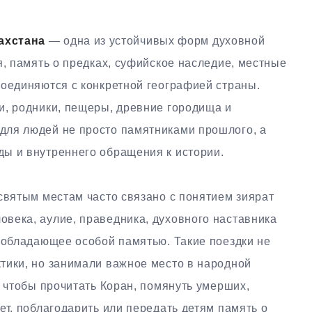
ахстана
— одна из устойчивых форм духовной
я, память о предках, суфийское наследие, местные
соединяются с конкретной географией страны.
и, родники, пещеры, древние городища и
для людей не просто памятниками прошлого, а
ы и внутреннего обращения к истории.
святым местам часто связано с понятием зиярат
века, аулие, праведника, духовного наставника
к обладающее особой памятью. Такие поездки не
тики, но занимали важное место в народной
, чтобы прочитать Коран, помянуть умерших,
ет, поблагодарить или передать детям память о