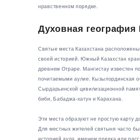
нравственном порядке.
Духовная география 
Святые места Казахстана расположены в
своей историей. Южный Казахстан храни
древнем Отраре. Мангистау известен п
почитаемыми аулие. Кызылординская об
Сырдарьинской цивилизационной памят
биби, Бабаджа-хатун и Карахана.
Эти места образуют не простую карту д
Для местных жителей святыня часто бы
историей аула, именем предка или расс