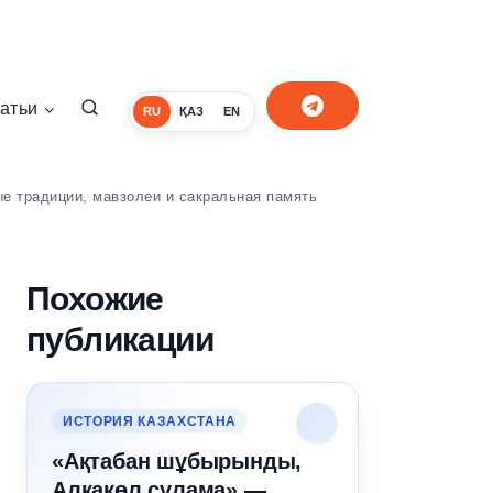
атьи
RU
ҚАЗ
EN
е традиции, мавзолеи и сакральная память
Похожие
публикации
ИСТОРИЯ КАЗАХСТАНА
«Ақтабан шұбырынды,
Алқакөл сұлама» —