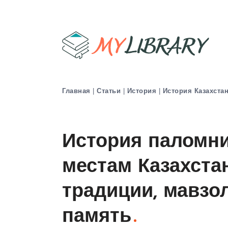
Главная
|
Статьи
|
История
|
История Казахста
История паломни
местам Казахста
традиции, мавзо
память