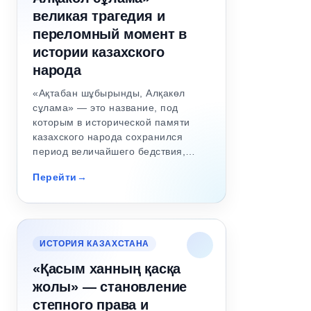
великая трагедия и
переломный момент в
истории казахского
народа
«Ақтабан шұбырынды, Алқакөл
сұлама» — это название, под
которым в исторической памяти
казахского народа сохранился
период величайшего бедствия,…
Перейти
ИСТОРИЯ КАЗАХСТАНА
«Қасым ханның қасқа
жолы» — становление
степного права и