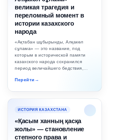
великая трагедия и
переломный момент в
истории казахского
народа
«Ақтабан шұбырынды, Алқакөл
сұлама» — это название, под
которым в исторической памяти
казахского народа сохранился
период величайшего бедствия,…
Перейти
ИСТОРИЯ КАЗАХСТАНА
«Қасым ханның қасқа
жолы» — становление
степного права и