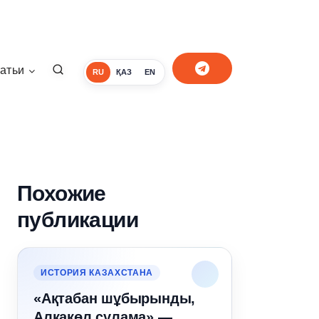
атьи
RU
ҚАЗ
EN
Похожие
публикации
ИСТОРИЯ КАЗАХСТАНА
«Ақтабан шұбырынды,
Алқакөл сұлама» —