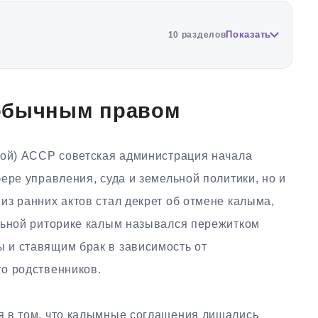
Показать
10 разделов
обычным правом
кой) АССР советская администрация начала
ере управления, суда и земельной политики, но и
з ранних актов стал декрет об отмене калыма,
льной риторике калым назывался пережитком
 и ставящим брак в зависимость от
о родственников.
я в том, что калымные соглашения лишались