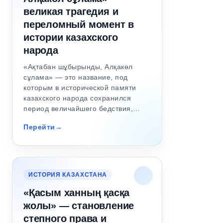
великая трагедия и
переломный момент в
истории казахского
народа
«Ақтабан шұбырынды, Алқакөл
сұлама» — это название, под
которым в исторической памяти
казахского народа сохранился
период величайшего бедствия,…
Перейти
ИСТОРИЯ КАЗАХСТАНА
«Қасым ханның қасқа
жолы» — становление
степного права и