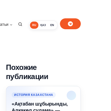
атьи
RU
ҚАЗ
EN
Похожие
публикации
ИСТОРИЯ КАЗАХСТАНА
«Ақтабан шұбырынды,
Алқакөл сұлама» —