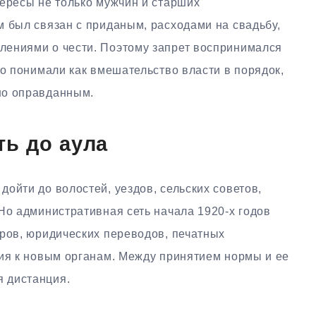
тересы не только мужчин и старших
м был связан с приданым, расходами на свадьбу,
лениями о чести. Поэтому запрет воспринимался
го понимали как вмешательство власти в порядок,
но оправданным.
ть до аула
ойти до волостей, уездов, сельских советов,
Но административная сеть начала 1920-х годов
дров, юридических переводов, печатных
рия к новым органам. Между принятием нормы и ее
 дистанция.