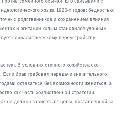
 против семейного обычая. Его связывали с
идеологического языка 1920-х годов: бедностью,
точных родственников и сохранением влияния
ментах и агитации калым становился удобным
твует социалистическому переустройству
пект. В условиях степного хозяйства скот
. Если брак требовал передачи значительного
годами оставаться без возможности жениться, а
тво как часть хозяйственной стратегии.
рак не должен зависеть от цены, поставленной за