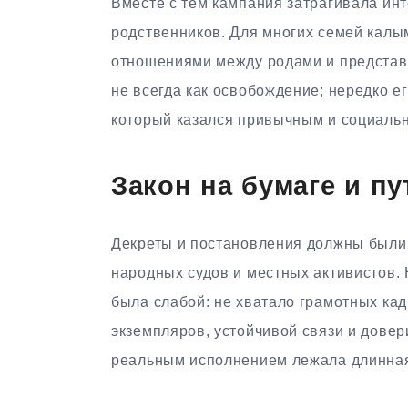
Вместе с тем кампания затрагивала ин
родственников. Для многих семей калы
отношениями между родами и представ
не всегда как освобождение; нередко е
который казался привычным и социаль
Закон на бумаге и пу
Декреты и постановления должны были д
народных судов и местных активистов. 
была слабой: не хватало грамотных ка
экземпляров, устойчивой связи и дове
реальным исполнением лежала длинная