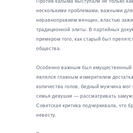
Против калыма выступали не только как
несколькими проблемами, важными для 
неравноправием женщин, властью зажи
традиционной элиты. В партийных доку
примером того, как старый быт препятс
общества.
Особенно важным был имущественный ас
являлся главным измерителем достатка
количества голов, бедный мужчина мог 
семья девушки — рассматривать замужес
Советская критика подчеркивала, что б
невесту.