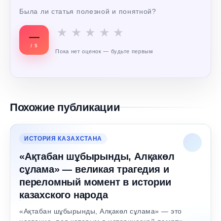
Была ли статья полезной и понятной?
★
★
★
★
★
—
/ 5
Пока нет оценок — будьте первым
Похожие публикации
ИСТОРИЯ КАЗАХСТАНА
«Ақтабан шұбырынды, Алқакөл
сұлама» — великая трагедия и
переломный момент в истории
казахского народа
«Ақтабан шұбырынды, Алқакөл сұлама» — это