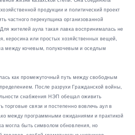
евной жизни казахской степи. Она соединяла
охозяйственной продукции и политический проект
ить частного перекупщика организованной
 Для жителей аула такая лавка воспринималась не
чая, керосина или простых хозяйственных вещей,
на между кочевым, полукочевым и оседлым
лась как промежуточный путь между свободным
пределением. После разрухи Гражданской войны,
ильности снабжения НЭП обещал оживить
ь торговые связи и постепенно вовлечь аул в
нако между программными ожиданиями и практикой
ка могла быть символом обновления, но