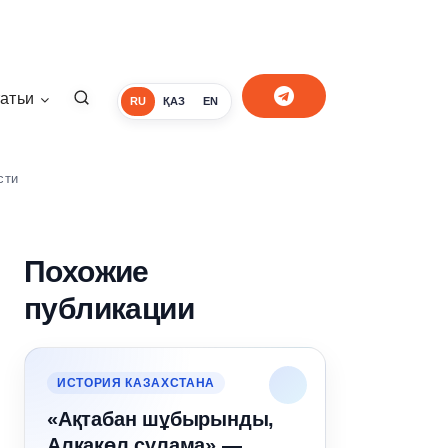
атьи
RU
ҚАЗ
EN
сти
Похожие
публикации
ИСТОРИЯ КАЗАХСТАНА
«Ақтабан шұбырынды,
Алқакөл сұлама» —