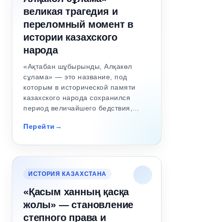
великая трагедия и
переломный момент в
истории казахского
народа
«Ақтабан шұбырынды, Алқакөл
сұлама» — это название, под
которым в исторической памяти
казахского народа сохранился
период величайшего бедствия,…
Перейти
ИСТОРИЯ КАЗАХСТАНА
«Қасым ханның қасқа
жолы» — становление
степного права и