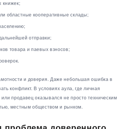
 книжек;
или областные кооперативные склады;
населению;
 дальнейшей отправки;
тков товара и паевых взносов;
роверок.
амотности и доверия. Даже небольшая ошибка в
ать конфликт. В условиях аула, где личная
к или продавец оказывался не просто техническим
тью, местным обществом и рынком.
и проблема доверенного