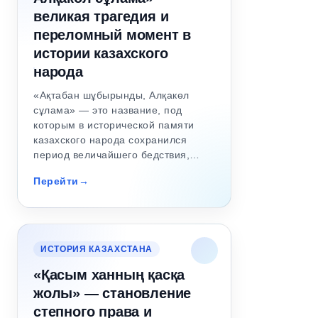
великая трагедия и
переломный момент в
истории казахского
народа
«Ақтабан шұбырынды, Алқакөл
сұлама» — это название, под
которым в исторической памяти
казахского народа сохранился
период величайшего бедствия,…
Перейти
ИСТОРИЯ КАЗАХСТАНА
«Қасым ханның қасқа
жолы» — становление
степного права и