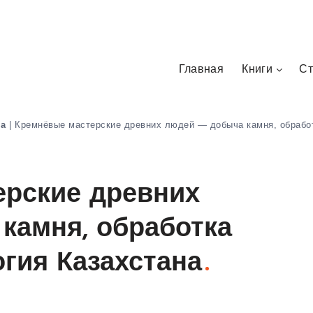
Главная
Книги
Ст
на
|
Кремнёвые мастерские древних людей — добыча камня, обработ
ерские древних
камня, обработка
огия Казахстана