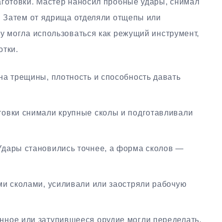
аготовки. Мастер наносил пробные удары, снимал
. Затем от ядрища отделяли отщепы или
у могла использоваться как режущий инструмент,
отки.
а трещины, плотность и способность давать
товки снимали крупные сколы и подготавливали
дары становились точнее, а форма сколов —
и сколами, усиливали или заостряли рабочую
ное или затупившееся орудие могли переделать,