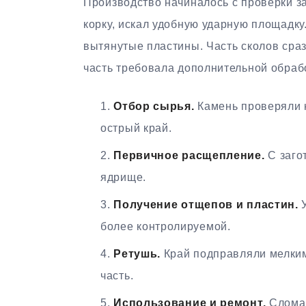
Производство начиналось с проверки з
корку, искал удобную ударную площадку
вытянутые пластины. Часть сколов сраз
часть требовала дополнительной обраб
Отбор сырья.
Камень проверяли н
острый край.
Первичное расщепление.
С заго
ядрище.
Получение отщепов и пластин.
У
более контролируемой.
Ретушь.
Край подправляли мелким
часть.
Использование и ремонт.
Сломан