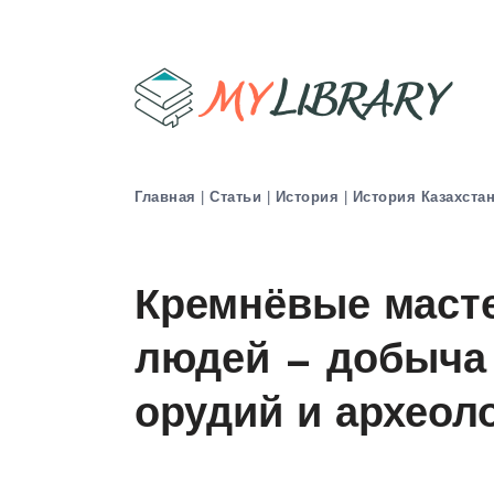
Главная
|
Статьи
|
История
|
История Казахста
Кремнёвые маст
людей — добыча 
орудий и археол