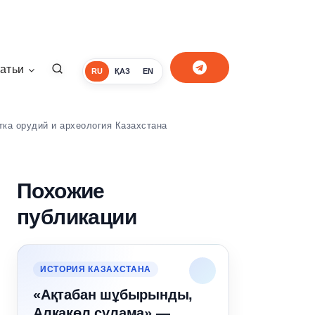
атьи
RU
ҚАЗ
EN
ка орудий и археология Казахстана
Похожие
публикации
ИСТОРИЯ КАЗАХСТАНА
«Ақтабан шұбырынды,
Алқакөл сұлама» —