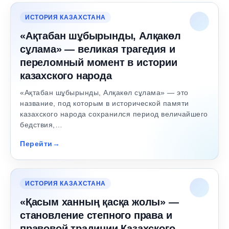
ИСТОРИЯ КАЗАХСТАНА
«Ақтабан шұбырынды, Алқакөл
сұлама» — великая трагедия и
переломный момент в истории
казахского народа
«Ақтабан шұбырынды, Алқакөл сұлама» — это
название, под которым в исторической памяти
казахского народа сохранился период величайшего
бедствия,…
Перейти
ИСТОРИЯ КАЗАХСТАНА
«Қасым ханның қасқа жолы» —
становление степного права и
правовой традиции Казахского