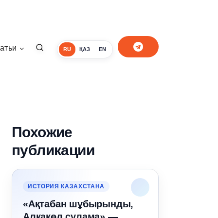
атьи
RU
ҚАЗ
EN
Похожие
публикации
ИСТОРИЯ КАЗАХСТАНА
«Ақтабан шұбырынды,
Алқакөл сұлама» —