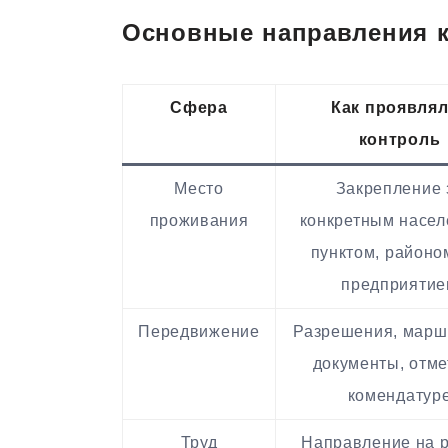
Основные направления 
Сфера
Как проявля
контроль
Место
Закрепление 
проживания
конкретным насе
пунктом, районо
предприяти
Передвижение
Разрешения, марш
документы, отме
комендатур
Труд
Направление на р