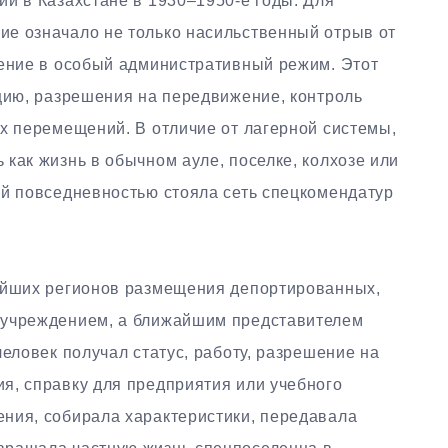
й в Казахстане в 1930–1950-е годы. Для
е означало не только насильственный отрыв от
чение в особый административный режим. Этот
ацию, разрешения на передвижение, контроль
х перемещений. В отличие от лагерной системы,
как жизнь в обычном ауле, поселке, колхозе или
ей повседневностью стояла сеть спецкомендатур
нейших регионов размещения депортированных,
 учреждением, а ближайшим представителем
человек получал статус, работу, разрешение на
я, справку для предприятия или учебного
ния, собирала характеристики, передавала