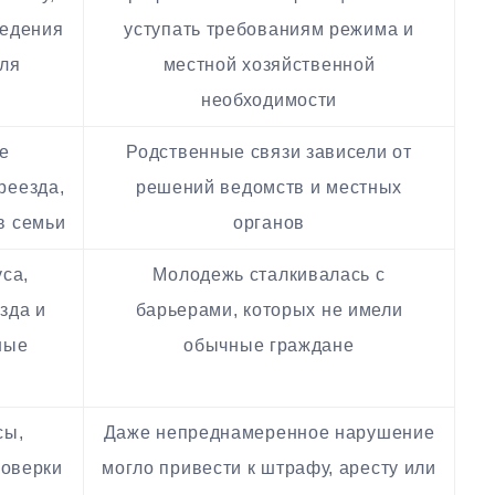
ведения
уступать требованиям режима и
еля
местной хозяйственной
необходимости
е
Родственные связи зависели от
реезда,
решений ведомств и местных
в семьи
органов
са,
Молодежь сталкивалась с
зда и
барьерами, которых не имели
ные
обычные граждане
сы,
Даже непреднамеренное нарушение
роверки
могло привести к штрафу, аресту или