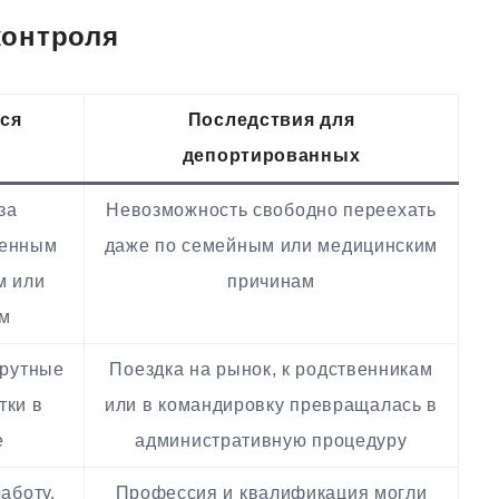
контроля
лся
Последствия для
депортированных
за
Невозможность свободно переехать
ленным
даже по семейным или медицинским
м или
причинам
ем
рутные
Поездка на рынок, к родственникам
тки в
или в командировку превращалась в
е
административную процедуру
аботу,
Профессия и квалификация могли