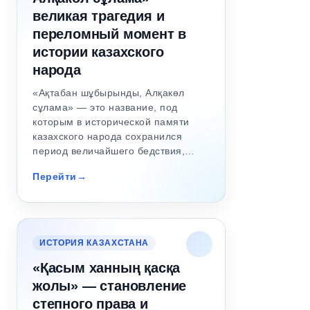
великая трагедия и
переломный момент в
истории казахского
народа
«Ақтабан шұбырынды, Алқакөл
сұлама» — это название, под
которым в исторической памяти
казахского народа сохранился
период величайшего бедствия,…
Перейти
ИСТОРИЯ КАЗАХСТАНА
«Қасым ханның қасқа
жолы» — становление
степного права и