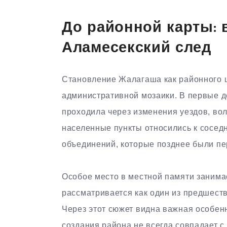
До районной карты: 
Аламесекский след
Становление Жалагаша как районного ц
административной мозаики. В первые 
проходила через изменения уездов, вол
населенные пункты относились к соседн
объединений, которые позднее были п
Особое место в местной памяти занима
рассматривается как один из предшест
Через этот сюжет видна важная особен
создания района не всегда совпадает с