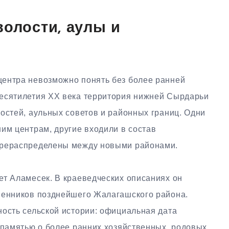
волости, аулы и
ентра невозможно понять без более ранней
десятилетия XX века территория нижней Сырдарьи
остей, аульных советов и районных границ. Одни
им центрам, другие входили в состав
ерераспределены между новыми районами.
ет Аламесек. В краеведческих описаниях он
венников позднейшего Жалагашского района.
ность сельской истории: официальная дата
 памятью о более ранних хозяйственных, родовых