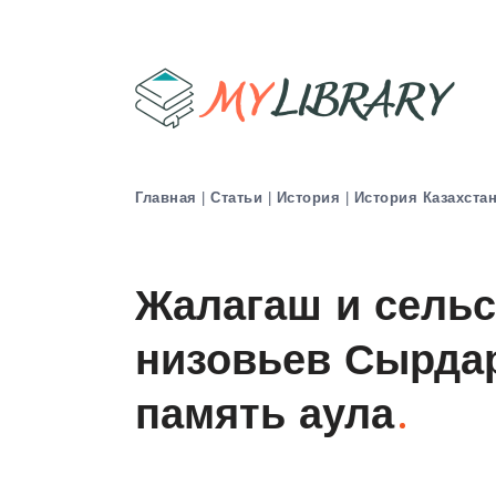
Главная
|
Статьи
|
История
|
История Казахста
Жалагаш и сельс
низовьев Сырдар
память аула