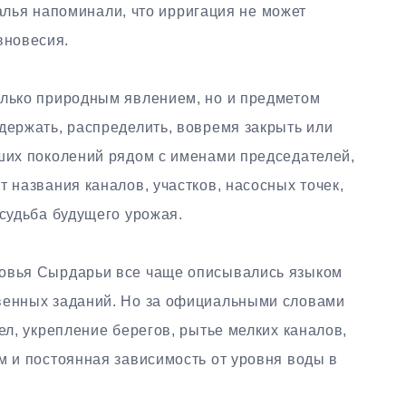
алья напоминали, что ирригация не может
вновесия.
олько природным явлением, но и предметом
держать, распределить, вовремя закрыть или
рших поколений рядом с именами председателей,
т названия каналов, участков, насосных точек,
 судьба будущего урожая.
зовья Сырдарьи все чаще описывались языком
твенных заданий. Но за официальными словами
ел, укрепление берегов, рытье мелких каналов,
м и постоянная зависимость от уровня воды в