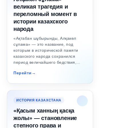
великая трагедия и
переломный момент в
истории казахского
народа
«Ақтабан шұбырынды, Алқакөл
сұлама» — это название, под
которым в исторической памяти
казахского народа сохранился
период величайшего бедствия,…
Перейти
ИСТОРИЯ КАЗАХСТАНА
«Қасым ханның қасқа
жолы» — становление
степного права и