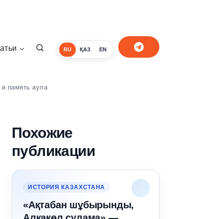
атьи
RU
ҚАЗ
EN
 и память аула
Похожие
публикации
ИСТОРИЯ КАЗАХСТАНА
«Ақтабан шұбырынды,
Алқакөл сұлама» —