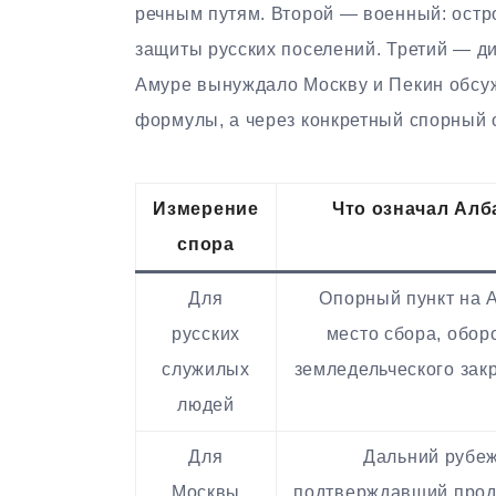
речным путям. Второй — военный: остро
защиты русских поселений. Третий — д
Амуре вынуждало Москву и Пекин обсуж
формулы, а через конкретный спорный 
Измерение
Что означал Алб
спора
Для
Опорный пункт на 
русских
место сбора, обор
служилых
земледельческого зак
людей
Для
Дальний рубеж
Москвы
подтверждавший про