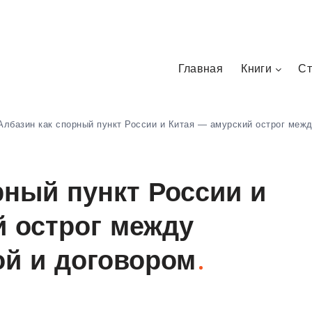
Главная
Книги
Ст
Албазин как спорный пункт России и Китая — амурский острог межд
рный пункт России и
й острог между
ой и договором