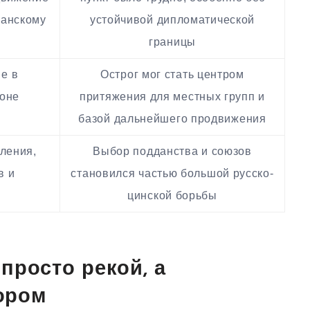
еанскому
устойчивой дипломатической
границы
е в
Острог мог стать центром
зоне
притяжения для местных групп и
базой дальнейшего продвижения
ления,
Выбор подданства и союзов
в и
становился частью большой русско-
цинской борьбы
просто рекой, а
ором