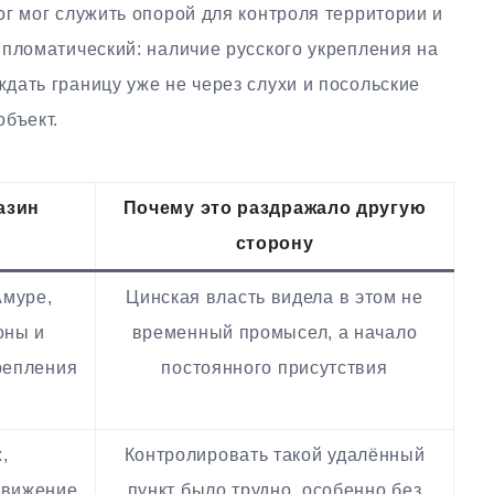
г мог служить опорой для контроля территории и
ипломатический: наличие русского укрепления на
дать границу уже не через слухи и посольские
объект.
азин
Почему это раздражало другую
сторону
Амуре,
Цинская власть видела в этом не
оны и
временный промысел, а начало
репления
постоянного присутствия
,
Контролировать такой удалённый
движение
пункт было трудно, особенно без