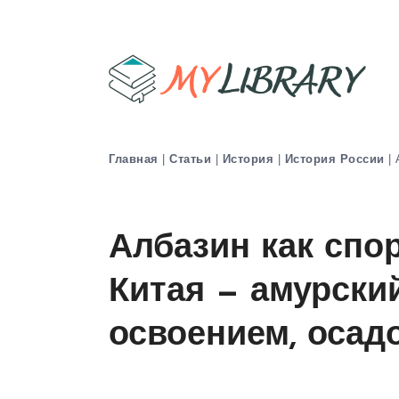
Главная
|
Статьи
|
История
|
История России
|
Албазин как спо
Китая — амурски
освоением, осад