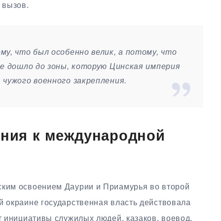
 вызов.
у, что был особенно велик, а потому, что
ие дошло до зоны, которую Цинская империя
 чужого военного закрепления.
ения к международной
ским освоением Даурии и Приамурья во второй
й окраине государственная власть действовала
от инициативы служилых людей, казаков, воевод,