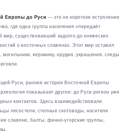
ой Европы до Руси
— это не короткое вступление
очка, где одна группа населения «передаёт
й мир, существовавший задолго до княжеских
вестий о восточных славянах. Этот мир оставил
, могильники, керамику, орудия, украшения, следы
орговли.
дущей Руси, ранняя история Восточной Европы
рхеология показывает другое: до Руси регион уже
рных контактов. Здесь взаимодействовали
ьцы лесостепи, степные скотоводы, носители
ие славяне, балты, финно-угорские группы,
зы.