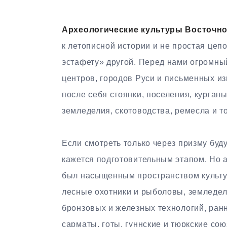
Археологические культуры Восточн
к летописной истории и не простая цеп
эстафету» другой. Перед нами огромны
центров, городов Руси и письменных из
после себя стоянки, поселения, курганы
земледелия, скотоводства, ремесла и т
Если смотреть только через призму бу
кажется подготовительным этапом. Но а
был насыщенным пространством культу
лесные охотники и рыболовы, земледел
бронзовых и железных технологий, ранн
сарматы, готы, гуннские и тюркские сою