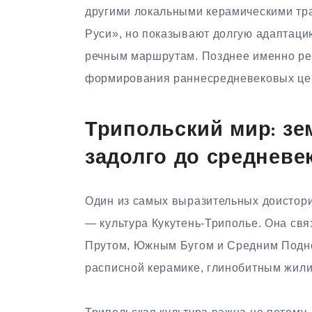
другими локальными керамическими тр
Руси», но показывают долгую адаптацию
речным маршрутам. Позднее именно рек
формирования раннесредневековых це
Трипольский мир: зе
задолго до средневе
Один из самых выразительных доистори
— культура Кукутень-Триполье. Она св
Прутом, Южным Бугом и Средним Подне
расписной керамике, глинобитным жили