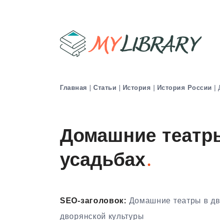
Главная
|
Статьи
|
История
|
История России
|
Домашние театр
усадьбах
SEO-заголовок:
Домашние театры в дво
дворянской культуры