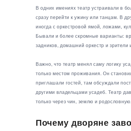
В одних имениях театр устраивали в бо
сразу перейти к ужину или танцам. В д
иногда с оркестровой ямой, ложами, к
Бывали и более скромные варианты: вр
задников, домашний оркестр и зрители 
Важно, что театр менял саму логику ус
только местом проживания. Он станов
приглашали гостей, там обсуждали пост
другими владельцами усадеб. Театр да
только через чин, землю и родословную
Почему дворяне зав