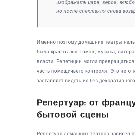
изображать царя, героя, влюб
но после спектакля снова возв
Именно поэтому домашние театры нельз
была красота костюмов, музыка, литера
власти. Репетиции могли превращаться
часть помещичьего контроля. Это не от
заставляет видеть их без декоративного
Репертуар: от франц
бытовой сцены
Репертуар домашних театров зависел от