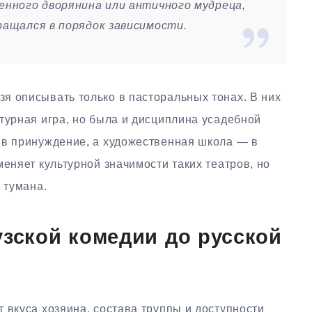
ленного дворянина или античного мудреца,
ращался в порядок зависимости.
я описывать только в пасторальных тонах. В них
турная игра, но была и дисциплина усадебной
 в принуждение, а художественная школа — в
меняет культурной значимости таких театров, но
 тумана.
узской комедии до русской
 вкуса хозяина, состава труппы и доступности