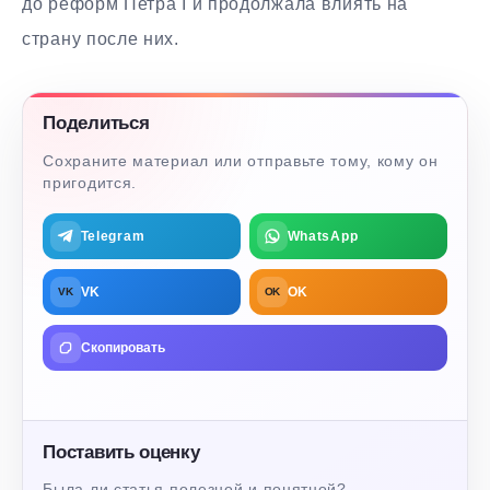
до реформ Петра I и продолжала влиять на
страну после них.
Поделиться
Сохраните материал или отправьте тому, кому он
пригодится.
Telegram
WhatsApp
VK
OK
VK
OK
Скопировать
Поставить оценку
Была ли статья полезной и понятной?