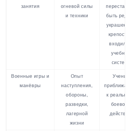
занятия
огневой силы
перестава
и техники
быть редк
украшени
крепости
входила 
учебную
систему
Военные игры и
Опыт
Учение
манёвры
наступления,
приближал
обороны,
к реально
разведки,
боевом
лагерной
действи
жизни