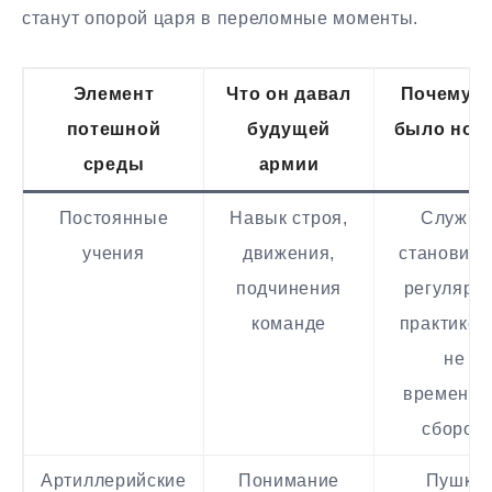
станут опорой царя в переломные моменты.
Элемент
Что он давал
Почему э
потешной
будущей
было нов
среды
армии
Постоянные
Навык строя,
Служба
учения
движения,
становила
подчинения
регулярн
команде
практикой,
не
временн
сбором
Артиллерийские
Понимание
Пушка