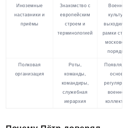
Иноземные
Знакомство с
Военна
наставники и
европейским
культур
приёмы
строем и
выходила 
терминологией
рамки ста
московск
порядко
Полковая
Роты,
Появляла
организация
команды,
основа
командиры,
регулярно
служебная
военног
иерархия
коллекти