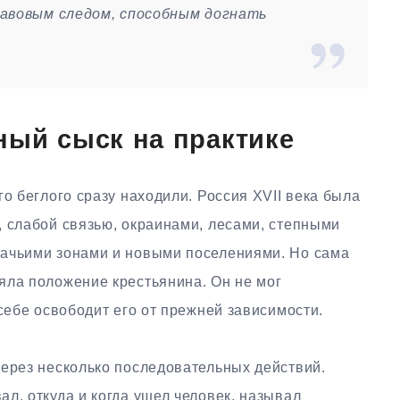
равовым следом, способным догнать
ный сыск на практике
го беглого сразу находили. Россия XVII века была
, слабой связью, окраинами, лесами, степными
зачьими зонами и новыми поселениями. Но сама
яла положение крестьянина. Он не мог
 себе освободит его от прежней зависимости.
через несколько последовательных действий.
л, откуда и когда ушел человек, называл