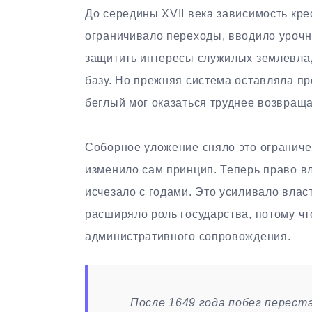
До середины XVII века зависимость кре
ограничивало переходы, вводило урочн
защитить интересы служилых землевла
базу. Но прежняя система оставляла пр
беглый мог оказаться труднее возвращ
Соборное уложение сняло это ограничен
изменило сам принцип. Теперь право в
исчезало с годами. Это усиливало вла
расширяло роль государства, потому ч
административного сопровождения.
После 1649 года побег перест