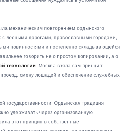
иальные сообщения нуждались в устойчивой
была механическим повторением ордынского
е: с лесными дорогами, православными городами,
ными повинностями и постепенно складывающейся
вильнее говорить не о простом копировании, а о
ой технологии
. Москва взяла сам принцип:
 проезд, смену лошадей и обеспечение служебных
кой государственности. Ордынская традиция
ожно удерживать через организованную
оила этот принцип в собственные