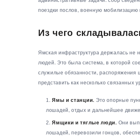
административные задачи: сбор сведени
поездки послов, военную мобилизацию 
Из чего складывалас
Ямская инфраструктура держалась не н
людей. Это была система, в которой со
служилые обязанности, распоряжения ц
представить как несколько связанных у
Ямы и станции.
Это опорные пунк
лошадей, отдых и дальнейшее движ
Ямщики и тяглые люди.
Они выпо
лошадей, перевозили гонцов, обесп