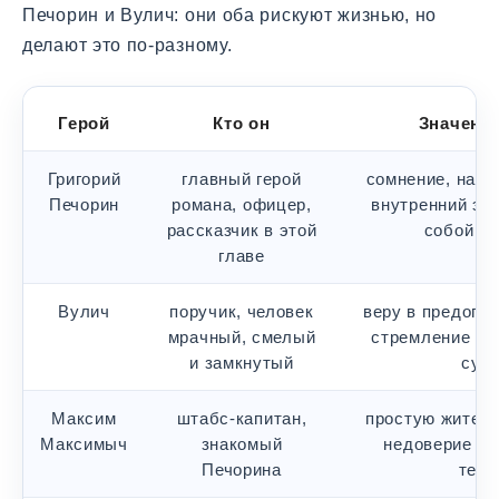
Печорин и Вулич: они оба рискуют жизнью, но
делают это по-разному.
Герой
Кто он
Значение
Григорий
главный герой
сомнение, набл
Печорин
романа, офицер,
внутренний эк
рассказчик в этой
собой и 
главе
Вулич
поручик, человек
веру в предопре
мрачный, смелый
стремление до
и замкнутый
суд
Максим
штабс-капитан,
простую житейс
Максимыч
знакомый
недоверие к 
Печорина
теор