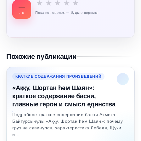
★
★
★
★
★
—
Пока нет оценок — будьте первым
/ 5
Похожие публикации
КРАТКИЕ СОДЕРЖАНИЯ ПРОИЗВЕДЕНИЙ
«Аққу, Шортан һәм Шаян»:
краткое содержание басни,
главные герои и смысл единства
Подробное краткое содержание басни Ахмета
Байтұрсынұлы «Аққу, Шортан һәм Шаян»: почему
груз не сдвинулся, характеристика Лебедя, Щуки
и…