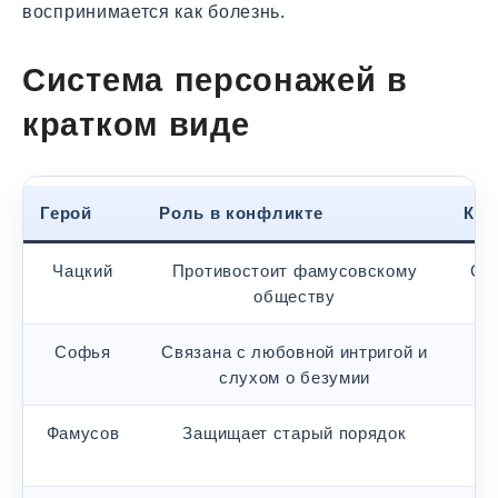
воспринимается как болезнь.
Система персонажей в
кратком виде
Герой
Роль в конфликте
Клю
Чацкий
Противостоит фамусовскому
Св
обществу
Софья
Связана с любовной интригой и
слухом о безумии
Фамусов
Защищает старый порядок
Чи
с