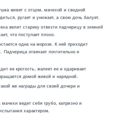
шка живет с отцом, мачехой и сводной
диться, ругает и унижает, а свою дочь балует.
ха велит старику отвезти падчерицу в зимний
ает, что поступает плохо.
стается одна на морозе. К ней приходит
й. Падчерица отвечает почтительно и
дит ее кротость, жалеет ее и одаривает
вращается домой живой и нарядной.
акой же награды для своей дочери и
 мачехи ведет себя грубо, капризно и
испытания характером.