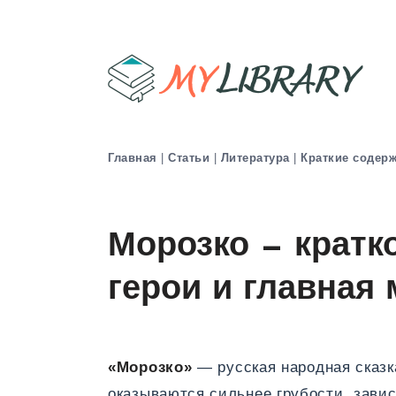
Главная
|
Статьи
|
Литература
|
Краткие содер
Морозко — кратк
герои и главная
«Морозко»
— русская народная сказка
оказываются сильнее грубости, завис