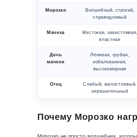
Морозко
Волшебный, строгий,
справедливый
Мачеха
Жестокая, завистливая
властная
Дочь
Ленивая, грубая,
мачехи
избалованная,
высокомерная
Отец
Слабый, жалостливый,
нерешительный
Почему Морозко наг
Морозко не просто волшебник, которы