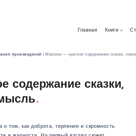
Главная
Книги
Ст
жания произведений
|
Морозко — краткое содержание сказки, геро
ое содержание сказки,
 мысль
 о том, как доброта, терпение и скромность
ти и жадности. На первый взгляд сюжет