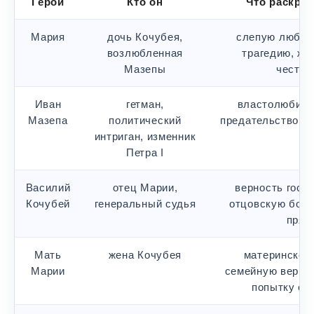
Герой
Кто он
Что раскры
Мария
дочь Кочубея,
слепую любов
возлюбленная
трагедию, же
Мазепы
често
Иван
гетман,
властолюбие, 
Мазепа
политический
предательство, х
интриган, изменник
Петра I
Василий
отец Марии,
верность госуд
Кочубей
генеральный судья
отцовскую боль
прям
Мать
жена Кочубея
материнское 
Марии
семейную вернос
попытку сп