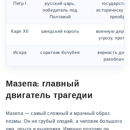
Петр I
русский царь,
государстве
победитель под
историческую с
Полтавой
преобра
Карл XII
шведский король
военную дерзо
угрозу, проти
Искра
соратник Кочубея
верность долгу
разоблачен
Мазепа: главный
двигатель трагедии
Мазепа — самый сложный и мрачный образ
поэмы. Он не грубый злодей, а человек большого
ума, опыта и выдержки. Именно поэтому он