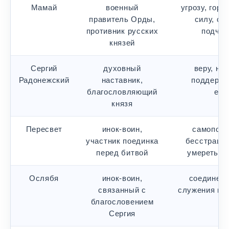
Мамай
военный
угрозу, гор
правитель Орды,
силу, с
противник русских
подчин
князей
Сергий
духовный
веру, нр
Радонежский
наставник,
поддержк
благословляющий
еди
князя
Пересвет
инок-воин,
самопоже
участник поединка
бесстрашие
перед битвой
умереть з
Ослябя
инок-воин,
соединени
связанный с
служения и в
благословением
Сергия