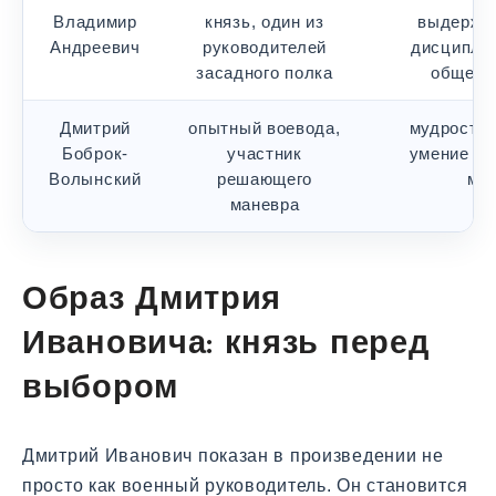
Владимир
князь, один из
выдержку
Андреевич
руководителей
дисциплин
засадного полка
общему
Дмитрий
опытный воевода,
мудрость 
Боброк-
участник
умение жд
Волынский
решающего
мо
маневра
Образ Дмитрия
Ивановича: князь перед
выбором
Дмитрий Иванович показан в произведении не
просто как военный руководитель. Он становится