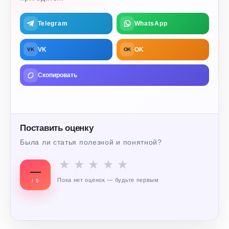
Telegram
WhatsApp
VK
OK
VK
OK
Скопировать
Поставить оценку
Была ли статья полезной и понятной?
★
★
★
★
★
—
Пока нет оценок — будьте первым
/ 5