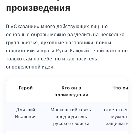
произведения
В «Сказании» много действующих лиц, но
основные образы можно разделить на несколько
групп: князья, духовные наставники, воины-
подвижники и враги Руси. Каждый герой важен не
только сам по себе, но и как носитель
определенной идеи.
Герой
Кто он в
Что сим
произведении
Дмитрий
Московский князь,
ответственно
Иванович
предводитель
мужество,
русского войска
защищать Р