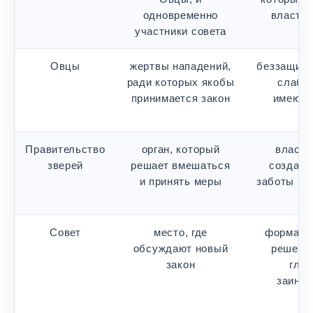
одновременно
власть
участники совета
Овцы
жертвы нападений,
беззащитн
ради которых якобы
слабы
принимается закон
имеющи
Правительство
орган, который
власть
зверей
решает вмешаться
создава
и принять меры
заботы вм
з
Совет
место, где
формаль
обсуждают новый
решения
закон
гла
заинт
х