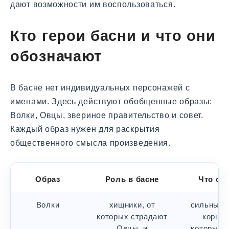
дают возможности им воспользоваться.
Кто герои басни и что они
обозначают
В басне нет индивидуальных персонажей с
именами. Здесь действуют обобщенные образы:
Волки, Овцы, звериное правительство и совет.
Каждый образ нужен для раскрытия
общественного смысла произведения.
Образ
Роль в басне
Что си
Волки
хищники, от
сильных,
которых страдают
корыс
Овцы, и
которые н