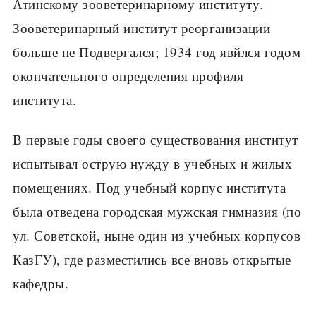
Атинскому зооветеринар­ному институту.
Зоове­теринарный институт ре­организации
больше не Подвергался; 1934 год явйлся годом
оконча­тельного определения профиля
института.
В первые годы сво­его существования ин­ститут
испытывал острую нужду в учебных и жи­лых
помещениях. Под учебный корпус институ­та
была отведена город­ская мужская гимназия (по
ул. Советской, ныне один из учебных корпу­сов
КазГУ), где размес­тились все вновь откры­тые
кафедры.