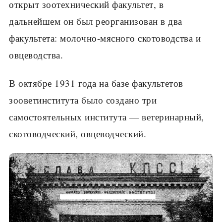
открыт зоотехнический фа­культет, в
дальнейшем он был реорганизован в два
факультета: молоч­но-мясного скотоводства и
овцеводства.
В октябре 1931 года на базе факультетов
зооветинститута было создано три
самостоятельных института — ветеринарный,
скотоводче­ский, овцеводческий.