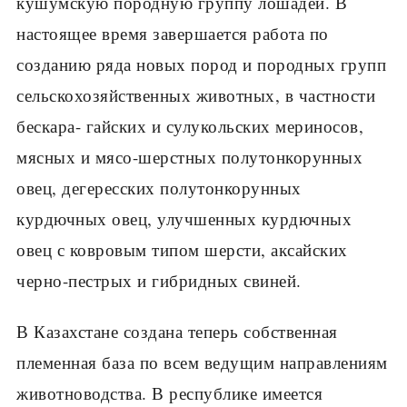
кушумскую породную группу лошадей. В
настоящее время завершается работа по
созданию ряда новых пород и породных групп
сельскохозяйственных животных, в частности
бескара- гайских и сулукольских мериносов,
мясных и мясо-шерстных полутонко­рунных
овец, дегересских полутонкорунных
курдючных овец, улучшен­ных курдючных
овец с ковровым типом шерсти, аксайских
черно-пест­рых и гибридных свиней.
В Казахстане создана теперь собственная
племенная база по всем ведущим направлениям
животноводства. В республике имеется