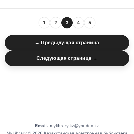
1
2
3
4
5
← Предыдущая страница
Следующая страница →
Email:
mylibrary.kz@yandex.kz
MyLibrary © 2026 Казахстанская электронная библиотека