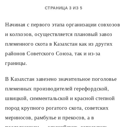
СТРАНИЦА 3 ИЗ 5
Начиная с первого этапа организации совхозов
и колхозов, осу­ществляется плановый завоз
племенного скота в Казахстан как из дру­гих
районов Советского Союза, так и из-за
границы.
В Казахстан завезено значительное поголовье
племенных произво­дителей герефордской,
швицкой, симментальской и красной степной
пород крупного рогатого скота, советских
мериносов, рамбулье и преко­сов, а в
последующем — асканийских, кавказских,