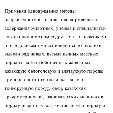
Применяя одновременно методы
направленного выращивания, корм­ления и
содержания животных, ученые и специалисты-
зоотехники в тес­ном содружестве с практиками
и передовиками животноводства рес­публики
вывели ряд новых, весьма ценных местных
пород сельскохозяй­ственных животных —
казахскую белоголовую и алатаускую породы
крупного рогатого скота, казахскую
тонкорунную породу овец, казах­ских
архаромериносов, южноказахских мериносов,
породу шерстных коз, кустанайскую породу и