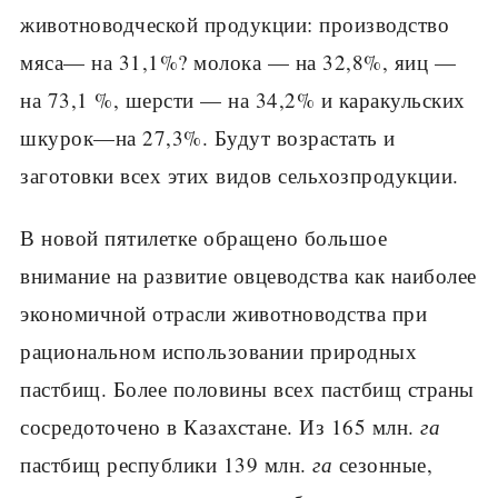
животноводческой продукции: производство
мя­са— на 31,1%? молока — на 32,8%, яиц —
на 73,1 %, шерсти — на 34,2% и каракульских
шкурок—на 27,3%. Будут возрастать и
заготовки всех этих видов сельхозпродукции.
В новой пятилетке обращено большое
внимание на развитие овце­водства как наиболее
экономичной отрасли животноводства при
рацио­нальном использовании природных
пастбищ. Более половины всех паст­бищ страны
сосредоточено в Казахстане. Из 165 млн.
га
пастбищ рес­публики 139 млн.
га
сезонные,