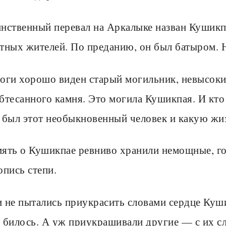
нственный перевал на Аркалыке назван Кушик
тных жителей. По преданию, он был батыром. 
оги хорошо виден старый могильник, невысоки
бтесанного камня. Это могила Кушикпая. И кто 
 был этот необыкновенный человек и какую жи
ять о Кушикпае ревниво хранили немощные, го
опись степи.
 не пытались приукрасить словами сердце Куши
 билось. А уж приукрашивали другие — с их с