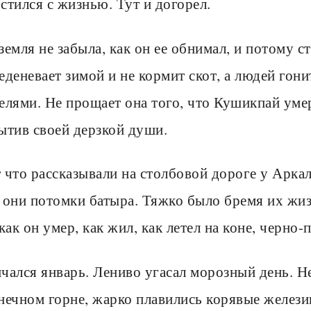
стился с жизнью. Тут и догорел.
земля не забыла, как он ее обнимал, и потому с
еденевает зимой и не кормит скот, а людей гон
елями. Не прощает она того, что Кушикпай умер
ытив своей дерзкой души.
 что рассказывали на столбовой дороге у Аркал
 они потомки батыра. Тяжко было бремя их жиз
 как он умер, как жил, как летел на коне, черно
чался январь. Лениво угасал морозный день. Не
нечном горне, жарко плавились корявые желези