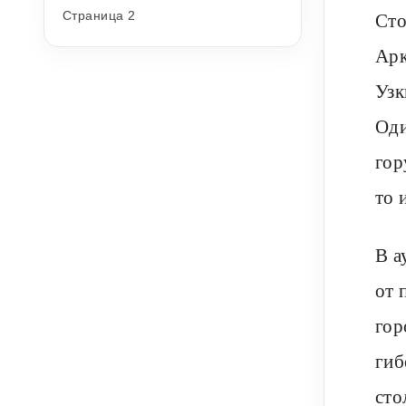
Сто
Страница 2
Арк
Узк
Оди
гор
то 
В а
от 
гор
гиб
сто