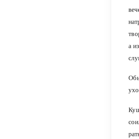
веч
нат
тво
а и
слу
Обы
ухо
Куш
сои
рат