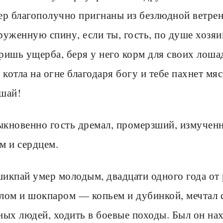
ер благополучно пригнаны из безлюдной ветрен
руженную спину, если ты, гость, по душе хозяи
ришь ущерба, беря у него корм для своих лошаде
з котла на огне благодаря богу и тебе пахнет мя
шай!
кновенно гость дремал, промерзший, измученн
м и сердцем.
икпай умер молодым, двадцати одного года от 
лом и шокпаром — копьем и дубинкой, мечтал с
ных людей, ходить в боевые походы. Был он нах