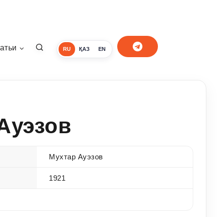
атьи
RU
ҚАЗ
EN
Ауэзов
Мухтар Ауэзов
1921