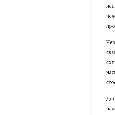
неи
чел
про
Чер
сва
соп
нас
сто
Дош
нак