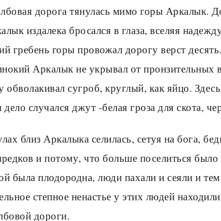
лбовая дорога тянулась мимо горы Аркалык. Дор
алык издалека бросался в глаза, вселяя надежд
ий гребень горы провожал дорогу верст десять.
нокий Аркалык не укрывал от пронзительных ве
у обволакивал сугроб, круглый, как яйцо. Здес
и дело случался джут -белая гроза для скота, че
улах близ Аркалыка селилась, сетуя на бога, бед
предков и потому, что больше поселиться было 
ой была плодородна, люди пахали и сеяли и тем
ельное степное ненастье у этих людей находил
лбовой дороги.