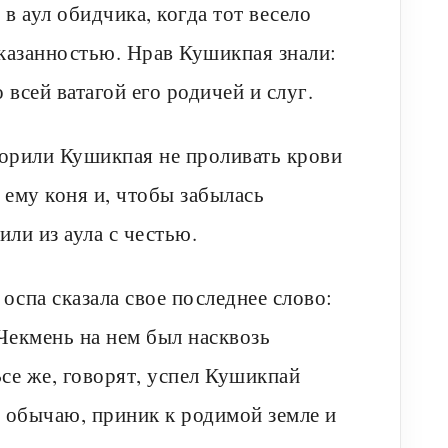
в аул обидчика, когда тот весело
казанностью. Нрав Кушикпая знали:
 всей ватагой его родичей и слуг.
орили Кушикпая не проливать крови
 ему коня и, чтобы забылась
или из аула с честью.
оспа сказала свое последнее слово:
 Чекмень на нем был насквозь
се же, говорят, успел Кушикпай
 обычаю, приник к родимой земле и