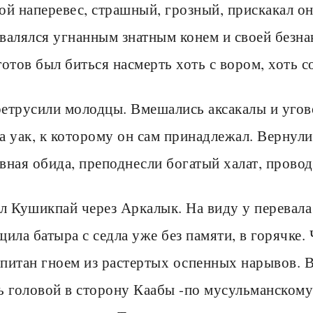
ой наперевес, страшный, грозный, прискакал он 
валялся угнанным знатным конем и своей безна
готов был биться насмерть хоть с вором, хоть со
етрусили молодцы. Вмешались аксакалы и угов
а уак, к которому он сам принадлежал. Вернули
вная обида, преподнесли богатый халат, провод
л Кушикпай через Аркалык. На виду у перевала 
щила батыра с седла уже без памяти, в горячке.
питан гноем из растертых оспенных нарывов. В
ь головой в сторону Каабы -по мусульманскому