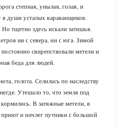
ога степная, унылая, голая, и
у в души усталых караванщиков.
 Но тщетно здесь искали затишья.
тров ни с севера, ни с юга. Зимой
ь постоянно свирепствовали метели и
рная беда для людей.
нота, голота. Селилась по наследству
негде. Утешало то, что земля под
 кормились. В затяжные метели, в
и приют и ночлег путники с большой