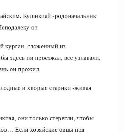
пайским. Кушикпай -родоначальник
Неподалеку от
й курган, сложенный из
бы здесь ни проезжал, все узнавали,
знь он прожил.
лодные и хворые старики -живая
кпая, они только стерегли, чтобы
лов… Если хозяйские овцы под