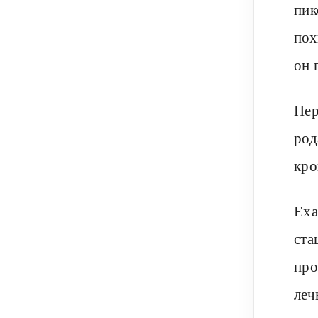
пик
пох
он 
Пер
род
кро
Еха
ста
про
леч