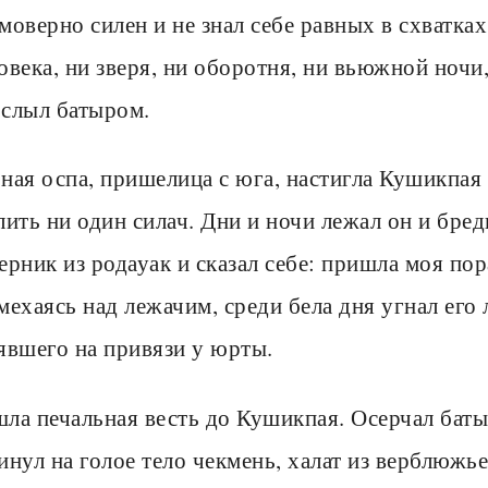
моверно силен и не знал себе равных в схватках
овека, ни зверя, ни оборотня, ни вьюжной ночи
слыл батыром.
ная оспа, пришелица с юга, настигла Кушикпая 
лить ни один силач. Дни и ночи лежал он и бред
ерник из родауак и сказал себе: пришла моя пор
мехаясь над лежачим, среди бела дня угнал ег
явшего на привязи у юрты.
ла печальная весть до Кушикпая. Осерчал батыр
инул на голое тело чекмень, халат из верблюжье