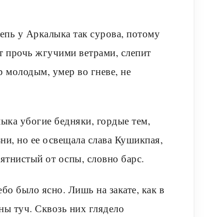
тепь у Аркалыка так сурова, потому
ит прочь жгучими ветрами, слепит
 молодым, умер во гневе, не
ыка убогие бедняки, гордые тем,
ни, но ее освещала слава Кушикпая,
-пятнистый от оспы, словно барс.
бо было ясно. Лишь на закате, как в
ны туч. Сквозь них глядело