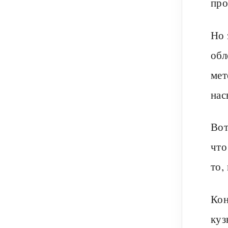
про
Но 
обл
мет
нас
Вот
что
то,
Кон
куз