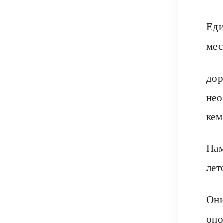
Еди
мес
дор
нео
кем
Пам
лет
Они
оно