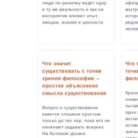
люди по-разному видят одну
офици
и ту же реальность и как на
внутр
восприятие влияют опыт,
котор
эмоции, знания и ценности.
рядом
чело
Что значит
Что 
существовать с точки
точк
зрения философии —
фил
простое объяснение
Красо
смысла существования
очеви
пытае
Вопрос о существовании
одна 
кажется слишком простым
восхи
только до тех пор, пока его не
остав
начинают задавать всерьез.
треть
На бытовом уровне
стра