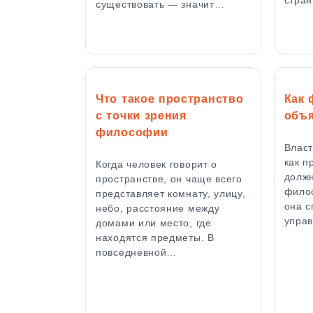
существовать — значит…
Что такое пространство
Как
с точки зрения
объя
философии
Власт
как п
Когда человек говорит о
должн
пространстве, он чаще всего
филос
представляет комнату, улицу,
она с
небо, расстояние между
управ
домами или место, где
находятся предметы. В
повседневной…