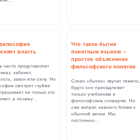
 философия
Что такое бытие
сняет власть
понятным языком —
простое объяснение
ь часто представляют
философского понятия
риказ, кабинет,
ость, закон или силу. Но
Слово «бытие» звучит тяжело
офия смотрит глубже:
будто оно принадлежит
прашивает не только кто
только учебникам и
ляет, а почему…
философским словарям. Но
сам вопрос намного ближе к
обычной жизни. Мы
постоянно…