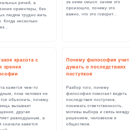
за ними смысл: зачем это
альных речей, а
произошло, почему это
енние ориентиры, без
важно, что это говорит…
ых людям трудно жить
. Когда несколько
век…
такое красота с
Почему философия учит
и зрения
думать о последствиях
ософии
поступков
та кажется чем-то
Разбор того, почему
дным, пока человек не
философия помогает видеть
тся объяснить, почему
последствия поступков,
вещь вызывает
понимать ответственность,
щение, другая
мотивы выбора и связь между
ляет равнодушным, а
решением, человеком и
я сначала кажется
обществом.
нной,…