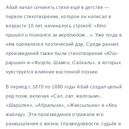
Абай начал сочинять стихи ещё в детстве —
первое стихотворение, которое он написал в
возрасте 10 лет, начиналось строкой:
«Кто
пришёл и погнался за верблюдом…»
. Уже тогда в
нём проявлялся поэтический дар. Среди ранних
произведений также были стихотворения
«Юзи-
раушан»
и
«Физули, Шамси, Сайхали»
, в которых
чувствуется влияние восточной поэзии.
В период с 1870 по 1880 годы Абай создал целый
ряд поэм, включая
«Сап, сап, жалозым»
,
«Шарипке»
,
«Абралыга»
,
«Жаксылыка»
и
«Кең
жайлау»
. Эти произведения отражали его
размышления о жизни, справедливости, судьбе и