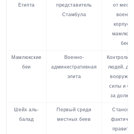
Египта
представитель
от мест
Стамбула
военн
корпусо
мамлюкс
беев
Мамлюкские
Военно-
Контролир
беи
административная
людей, до
элита
вооружё
силы и бо
за должн
Шейх аль-
Первый среди
Станови
балад
местных беев
фактичес
правите