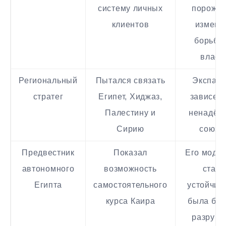
систему личных
порожд
клиентов
измены
борьбу 
власт
Региональный
Пытался связать
Экспан
стратег
Египет, Хиджаз,
зависела
Палестину и
ненадёж
Сирию
союзо
Предвестник
Показал
Его модел
автономного
возможность
стала
Египта
самостоятельного
устойчив
курса Каира
была бы
разруш