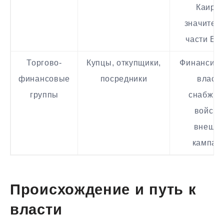
Каира 
значител
части Ег
Торгово-
Купцы, откупщики,
Финансир
финансовые
посредники
власть
группы
снабжен
войска
внешн
кампан
Происхождение и путь к
власти