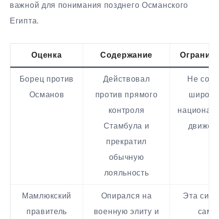
важной для понимания позднего Османского
Египта.
Оценка
Содержание
Огранич
Борец против
Действовал
Не созд
Османов
против прямого
широко
контроля
националь
Стамбула и
движен
прекратил
обычную
лояльность
Мамлюкский
Опирался на
Эта сист
правитель
военную элиту и
сама