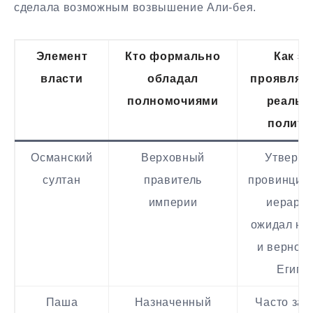
сделала возможным возвышение Али-бея.
Элемент
Кто формально
Как эт
власти
обладал
проявлял
полномочиями
реальн
полити
Османский
Верховный
Утверж
султан
правитель
провинциа
империи
иерархи
ожидал на
и верност
Египт
Паша
Назначенный
Часто зав