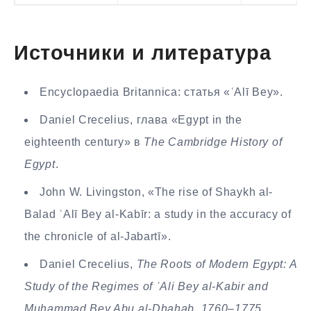
Источники и литература
Encyclopaedia Britannica: статья «ʿAlī Bey».
Daniel Crecelius, глава «Egypt in the
eighteenth century» в
The Cambridge History of
Egypt
.
John W. Livingston, «The rise of Shaykh al-
Balad ʿAlī Bey al-Kabīr: a study in the accuracy of
the chronicle of al-Jabartī».
Daniel Crecelius,
The Roots of Modern Egypt: A
Study of the Regimes of ʿAli Bey al-Kabir and
Muhammad Bey Abu al-Dhahab, 1760–1775
.