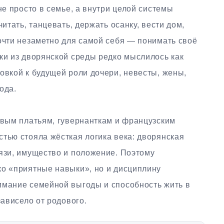
не просто в семье, а внутри целой системы
читать, танцевать, держать осанку, вести дом,
очти незаметно для самой себя — понимать своё
ки из дворянской среды редко мыслилось как
овкой к будущей роли дочери, невесты, жены,
ода.
ивым платьям, гувернанткам и французским
тью стояла жёсткая логика века: дворянская
вязи, имущество и положение. Поэтому
ко «приятные навыки», но и дисциплину
имание семейной выгоды и способность жить в
зависело от родового.