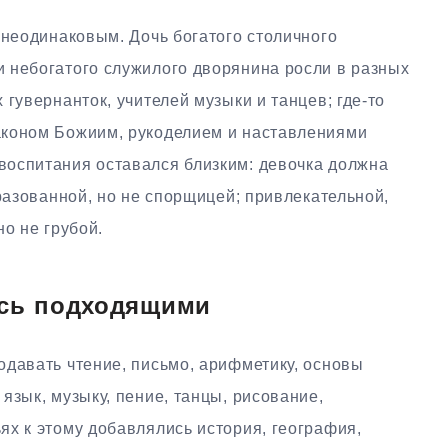
 неодинаковым. Дочь богатого столичного
 небогатого служилого дворянина росли в разных
гувернанток, учителей музыки и танцев; где-то
аконом Божиим, рукоделием и наставлениями
оспитания оставался близким: девочка должна
бразованной, но не спорщицей; привлекательной,
но не грубой.
ись подходящими
одавать чтение, письмо, арифметику, основы
язык, музыку, пение, танцы, рисование,
ях к этому добавлялись история, география,