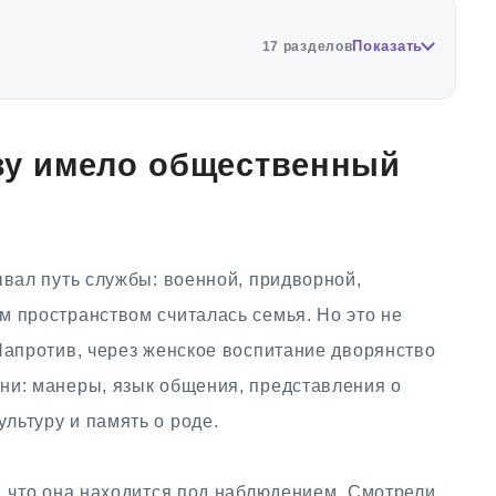
Показать
17 разделов
азу имело общественный
ывал путь службы: военной, придворной,
м пространством считалась семья. Но это не
Напротив, через женское воспитание дворянство
ни: манеры, язык общения, представления о
льтуру и память о роде.
, что она находится под наблюдением. Смотрели